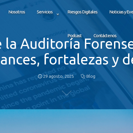
Nosotros
Servicios
Riesgos Digitales
Noticias y Ev
Podcast
Contáctenos
e la Auditoría Forens
vances, fortalezas y d
29 agosto, 2025
Blog