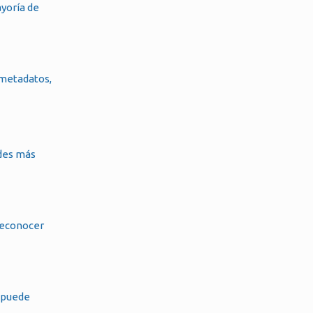
ayoría de
 metadatos,
ades más
 reconocer
s puede