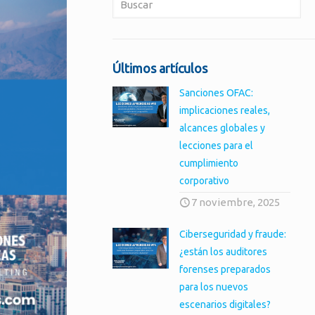
Últimos artículos
Sanciones OFAC:
implicaciones reales,
alcances globales y
lecciones para el
cumplimiento
corporativo
7 noviembre, 2025
Ciberseguridad y fraude:
¿están los auditores
forenses preparados
para los nuevos
escenarios digitales?