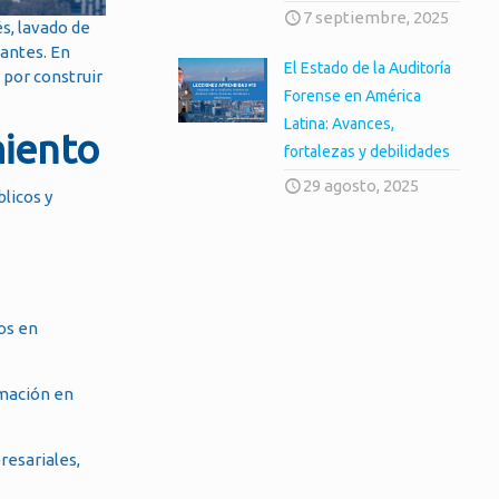
7 septiembre, 2025
s, lavado de
pantes. En
El Estado de la Auditoría
a por construir
Forense en América
Latina: Avances,
miento
fortalezas y debilidades
29 agosto, 2025
blicos y
os en
rmación en
resariales,