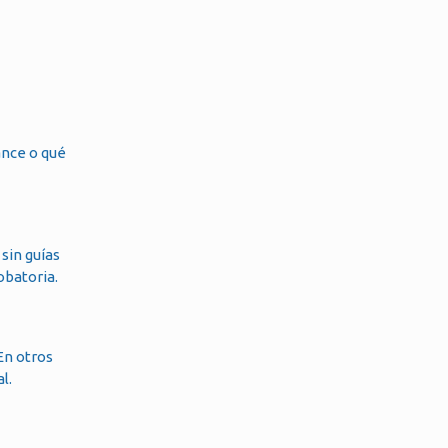
ance o qué
 sin guías
obatoria.
En otros
l.