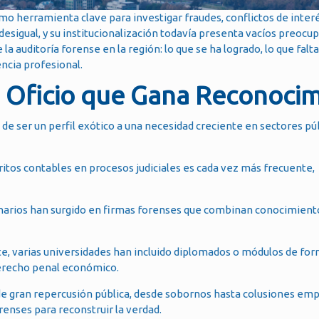
o herramienta clave para investigar fraudes, conflictos de interé
desigual, y su institucionalización todavía presenta vacíos preocu
la auditoría forense en la región: lo que se ha logrado, lo que falt
ncia profesional.
Un Oficio que Gana Reconoci
o de ser un perfil exótico a una necesidad creciente en sectores pú
itos contables en procesos judiciales es cada vez más frecuente,
inarios han surgido en firmas forenses que combinan conocimient
e, varias universidades han incluido diplomados o módulos de fo
derecho penal económico.
e gran repercusión pública, desde sobornos hasta colusiones emp
renses para reconstruir la verdad.