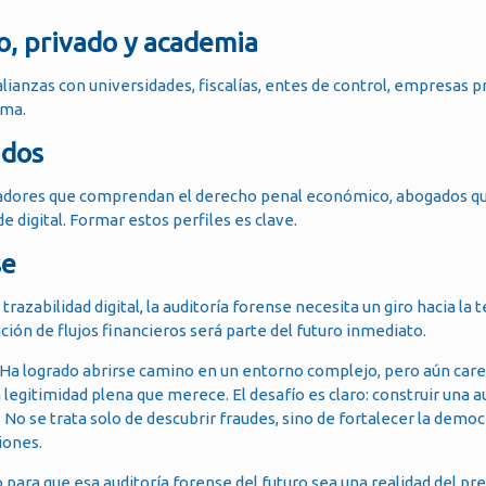
co, privado y academia
lianzas con universidades, fiscalías, entes de control, empresas p
ima.
ados
ontadores que comprendan el derecho penal económico, abogados 
 digital. Formar estos perfiles es clave.
se
trazabilidad digital, la auditoría forense necesita un giro hacia la 
ción de flujos financieros será parte del futuro inmediato.
 Ha logrado abrirse camino en un entorno complejo, pero aún care
 legitimidad plena que merece. El desafío es claro: construir una a
No se trata solo de descubrir fraudes, sino de fortalecer la democ
iones.
para que esa auditoría forense del futuro sea una realidad del pr