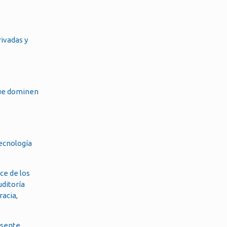
rivadas y
que dominen
tecnología
ce de los
uditoría
racia,
esente.