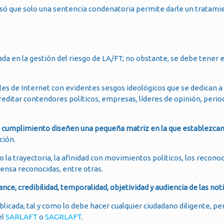
só que solo una sentencia condenatoria permite darle un tratami
da en la gestión del riesgo de LA/FT; no obstante, se debe tener 
es de Internet con evidentes sesgos ideológicos que se dedican a 
reditar contendores políticos, empresas, líderes de opinión, perio
 cumplimiento diseñen una pequeña matriz en la que establezcan 
ción.
la trayectoria, la afinidad con movimientos políticos, los recon
rensa reconocidas, entre otras.
ance, credibilidad, temporalidad, objetividad y audiencia de las not
icada, tal y como lo debe hacer cualquier ciudadano diligente, pe
el
SARLAFT
o
SAGRLAFT
.