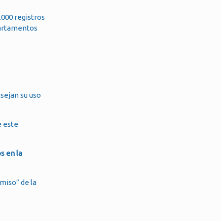
.000 registros
partamentos
sejan su uso
e este
s en la
miso” de la