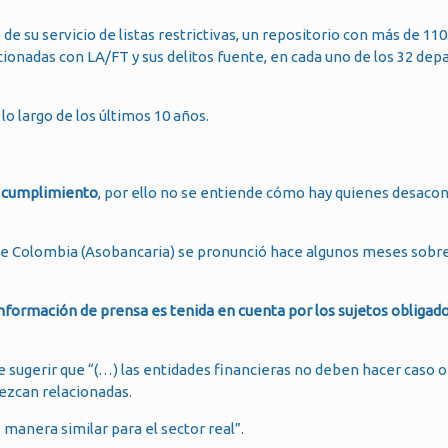
de su servicio de listas restrictivas, un repositorio con más de 110
onadas con LA/FT y sus delitos fuente, en cada uno de los 32 de
o largo de los últimos 10 años.
e cumplimiento
, por ello no se entiende cómo hay quienes desacon
 de Colombia (Asobancaria) se pronunció hace algunos meses sobr
información de prensa es tenida en cuenta por los sujetos obligado
 sugerir que “(…) las entidades financieras no deben hacer caso o
ezcan relacionadas.
 manera similar para el sector real”.