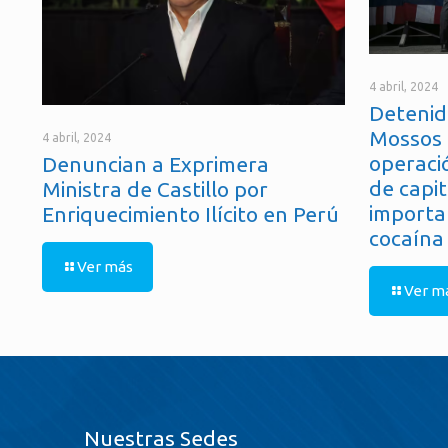
4 abril, 2024
Detenid
Mossos 
4 abril, 2024
operaci
Denuncian a Exprimera
de capit
Ministra de Castillo por
importa
Enriquecimiento Ilícito en Perú
cocaína
Ver más
Ver m
Nuestras Sedes