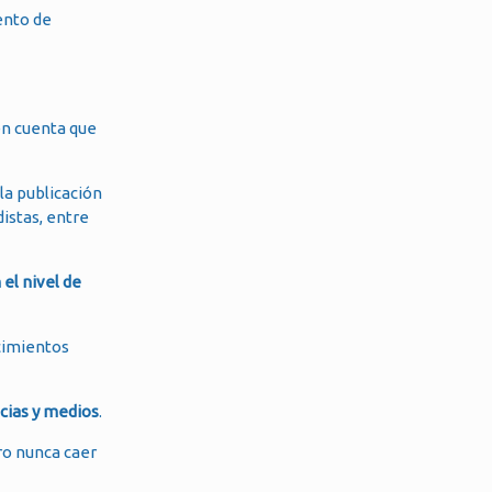
ento de
en cuenta que
la publicación
distas, entre
el nivel de
ocimientos
icias y medios
.
ro nunca caer