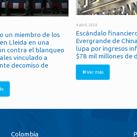
4 abril, 2024
Escándalo financiero
o un miembro de los
Evergrande de China
en Lleida en una
lupa por ingresos in
ón contra el blanqueo
$78 mil millones de 
ales vinculado a
nte decomiso de
Ver más
ás
Colombia