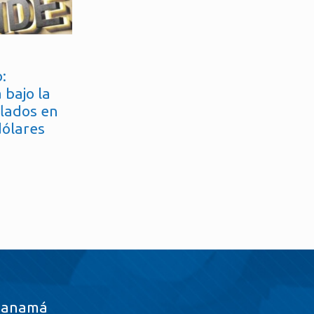
:
 bajo la
flados en
dólares
Panamá