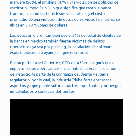
malware (56%), el phishing (47%), y la violación de políticas de
escritorio limpio (31%), lo que significa que tanto la banca
tradicional como las fintech son vulnerables, y el costo
promedio de una violación de datos de servicios financieros se
ubica en 5.79 millones de dólares.
Los datos arrojaron también que el 31% del total de clientes de
la banca en México también fueron víctimas de delitos
cibernéticos ya sea por phishing, la instalación de software
espía (malware o troyano) e ingeniería social.
Por su parte, Israel Gutiérrez, CTO de A3Sec, aseguró que el
impacto de los ciberataques en las fintech, afectan la economía
del negocio, la parte de la confianza del cliente y el tema
regulatorio, por lo cual, la industria “debe fortalecer estos
aspectos ya que puede sufrir impactos importantes por riesgos
no calculados o controles deficientes”.