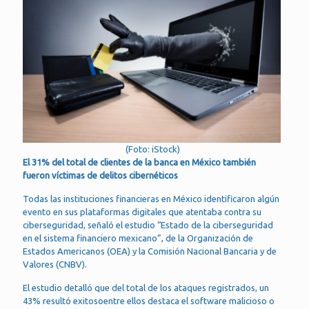
(Foto: iStock)
El 31% del total de clientes de la banca en México también
fueron víctimas de delitos cibernéticos
Todas las instituciones financieras en México identificaron algún
evento en sus plataformas digitales que atentaba contra su
ciberseguridad, señaló el estudio “Estado de la ciberseguridad
en el sistema financiero mexicano”, de la Organización de
Estados Americanos (OEA) y la Comisión Nacional Bancaria y de
Valores (CNBV).
El estudio detalló que del total de los ataques registrados, un
43% resultó exitosoentre ellos destaca el software malicioso o