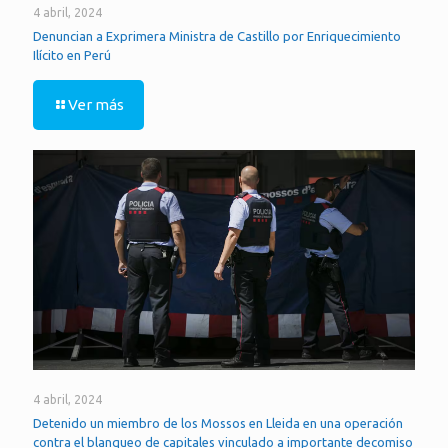
4 abril, 2024
Denuncian a Exprimera Ministra de Castillo por Enriquecimiento
Ilícito en Perú
Ver más
4 abril, 2024
Detenido un miembro de los Mossos en Lleida en una operación
contra el blanqueo de capitales vinculado a importante decomiso