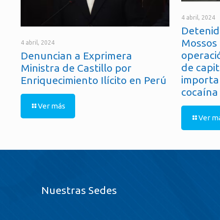
4 abril, 2024
Detenid
Mossos 
4 abril, 2024
operaci
Denuncian a Exprimera
de capit
Ministra de Castillo por
importa
Enriquecimiento Ilícito en Perú
cocaína
Ver más
Ver m
Nuestras Sedes