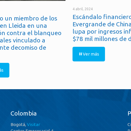
4 abril, 2024
Escándalo financiero
o un miembro de los
Evergrande de China
en Lleida en una
lupa por ingresos in
ón contra el blanqueo
$78 mil millones de 
ales vinculado a
nte decomiso de
Ver más
ás
Colombia
Bogotá,
Visitar
C
Centro Empresarial 4
P