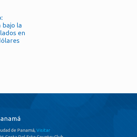
:
 bajo la
flados en
dólares
Panamá
iudad de Panamá,
Visitar
.H. Costa Del Este Country Club,