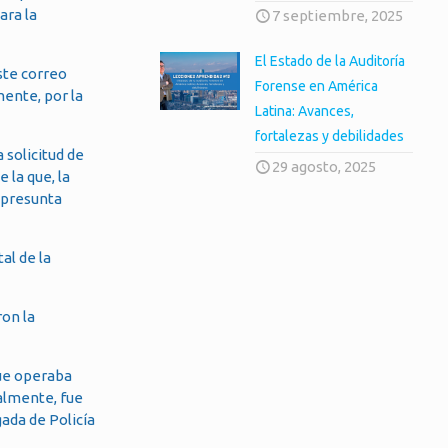
ara la
7 septiembre, 2025
El Estado de la Auditoría
este correo
Forense en América
mente, por la
Latina: Avances,
fortalezas y debilidades
 solicitud de
29 agosto, 2025
 la que, la
a presunta
al de la
ron la
que operaba
almente, fue
gada de Policía