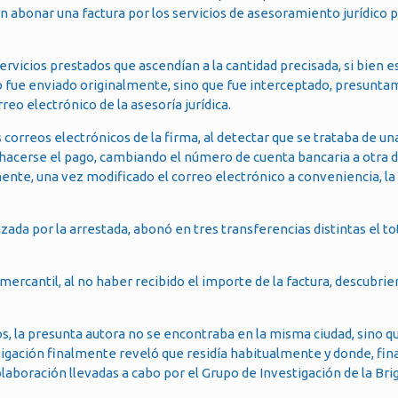
n abonar una factura por los servicios de asesoramiento jurídico p
servicios prestados que ascendían a la cantidad precisada, si bien 
omo fue enviado originalmente, sino que fue interceptado, presunta
o electrónico de la asesoría jurídica.
correos electrónicos de la firma, al detectar que se trataba de una
 hacerse el pago, cambiando el número de cuenta bancaria a otra de
mente, una vez modificado el correo electrónico a conveniencia, l
ada por la arrestada, abonó en tres transferencias distintas el tot
ercantil, al no haber recibido el importe de la factura, descubrie
os, la presunta autora no se encontraba en la misma ciudad, sino 
tigación finalmente reveló que residía habitualmente y donde, fin
olaboración llevadas a cabo por el Grupo de Investigación de la Bri