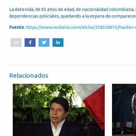
La detenida, de 65 años de edad, de nacionalidad colombiana,
dependencias policiales, quedando a la espera de comparecer 
Fuente.
https://www.esdiario.com/elche/338328913/hacker
Relacionados