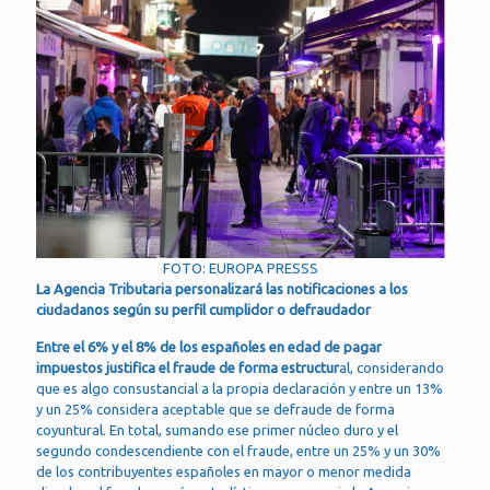
FOTO: EUROPA PRESSS
La Agencia Tributaria personalizará las notificaciones a los
ciudadanos según su perfil cumplidor o defraudador
Entre el 6% y el 8% de los españoles en edad de pagar
impuestos justifica el fraude de forma estructur
al, considerando
que es algo consustancial a la propia declaración y entre un 13%
y un 25% considera aceptable que se defraude de forma
coyuntural. En total, sumando ese primer núcleo duro y el
segundo condescendiente con el fraude, entre un 25% y un 30%
de los contribuyentes españoles en mayor o menor medida