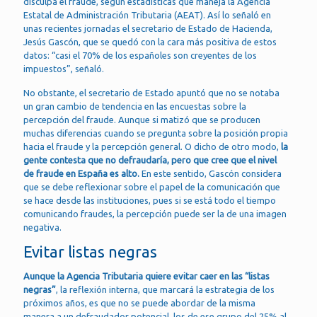
disculpa el fraude, según estadísticas que maneja la Agencia
Estatal de Administración Tributaria (AEAT). Así lo señaló en
unas recientes jornadas el secretario de Estado de Hacienda,
Jesús Gascón, que se quedó con la cara más positiva de estos
datos: “casi el 70% de los españoles son creyentes de los
impuestos”, señaló.
No obstante, el secretario de Estado apuntó que no se notaba
un gran cambio de tendencia en las encuestas sobre la
percepción del fraude. Aunque si matizó que se producen
muchas diferencias cuando se pregunta sobre la posición propia
hacia el fraude y la percepción general. O dicho de otro modo,
la
gente contesta que no defraudaría, pero que cree que el nivel
de fraude en España es alto.
En este sentido, Gascón considera
que se debe reflexionar sobre el papel de la comunicación que
se hace desde las instituciones, pues si se está todo el tiempo
comunicando fraudes, la percepción puede ser la de una imagen
negativa.
Evitar listas negras
Aunque la Agencia Tributaria quiere evitar caer en las “listas
negras”
, la reflexión interna, que marcará la estrategia de los
próximos años, es que no se puede abordar de la misma
manera a un defraudador potencial, los de ese grupo del 25% al