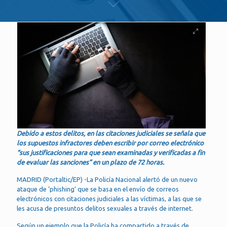
Debido a estos delitos, en las citaciones judiciales se señala que
los supuestos infractores deben escribir por correo electrónico
“sus justificaciones para que sean examinadas y verificadas a fin
de evaluar las sanciones” en un plazo de 72 horas.
MADRID (Portaltic/EP) -La Policía Nacional alertó de un nuevo
ataque de ‘phishing’ que se basa en el envío de correos
electrónicos con citaciones judiciales a las víctimas, a las que se
les acusa de presuntos delitos sexuales a través de internet.
Según un ejemplo que la Policía ha compartido a través de