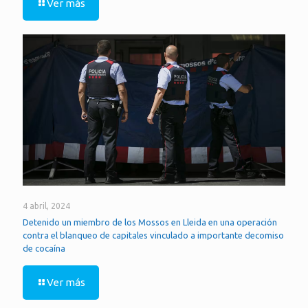
Ver más
4 abril, 2024
Detenido un miembro de los Mossos en Lleida en una operación
contra el blanqueo de capitales vinculado a importante decomiso
de cocaína
Ver más