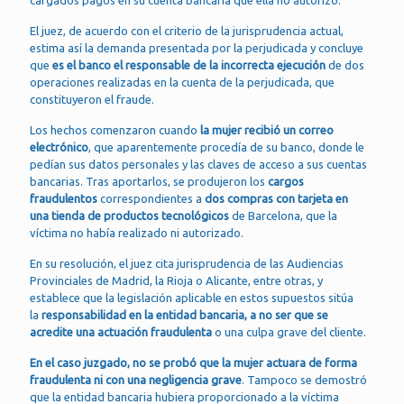
cargados pagos en su cuenta bancaria que ella no autorizó.
El juez, de acuerdo con el criterio de la jurisprudencia actual,
estima así la demanda presentada por la perjudicada y concluye
que
es el banco el responsable de la incorrecta ejecución
de dos
operaciones realizadas en la cuenta de la perjudicada, que
constituyeron el fraude.
Los hechos comenzaron cuando
la mujer recibió un correo
electrónico
, que aparentemente procedía de su banco, donde le
pedían sus datos personales y las claves de acceso a sus cuentas
bancarias. Tras aportarlos, se produjeron los
cargos
fraudulentos
correspondientes a
dos compras con tarjeta en
una tienda de productos tecnológicos
de Barcelona, que la
víctima no había realizado ni autorizado.
En su resolución, el juez cita jurisprudencia de las Audiencias
Provinciales de Madrid, la Rioja o Alicante, entre otras, y
establece que la legislación aplicable en estos supuestos sitúa
la
responsabilidad en la entidad bancaria, a no ser que se
acredite una actuación fraudulenta
o una culpa grave del cliente.
En el caso juzgado, no se probó que la mujer actuara de forma
fraudulenta ni con una negligencia grave
. Tampoco se demostró
que la entidad bancaria hubiera proporcionado a la víctima