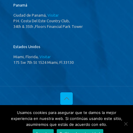
Panamá
Ciudad de Panamá,
Visitar
P.H. Costa Del Este Country Club,
34th & 35th ,Floors Financial Park Tower
Estados Unidos
Miami, Florida,
Visitar
175 Sw 7th St 1524 Miami, Fl 33130
© 2020 Investigaciones Estratégicas & Asociados. All Rights
Usamos cookies para asegurar que te damos la mejor
Reserved
experiencia en nuestra web. Si continúas usando este sitio,
Política de privacidad
y
Tratamientos de datos.
asumiremos que estás de acuerdo con ello.