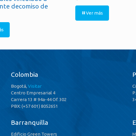
nte decomiso de
Ver más
ás
Colombia
Bogotá,
Visitar
C
Centro Empresarial 4
P
Carrera 13 # 94a-44 Of. 302
3
PBX: (+57 601) 8052651
Barranquilla
E
Edificio Green Towers
M