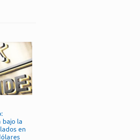
:
 bajo la
flados en
dólares