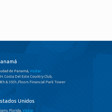
Panamá
iudad de Panamá,
Visitar
.H. Costa Del Este Country Club,
4th & 35th ,Floors Financial Park Tower
stados Unidos
iami, Florida,
Visitar