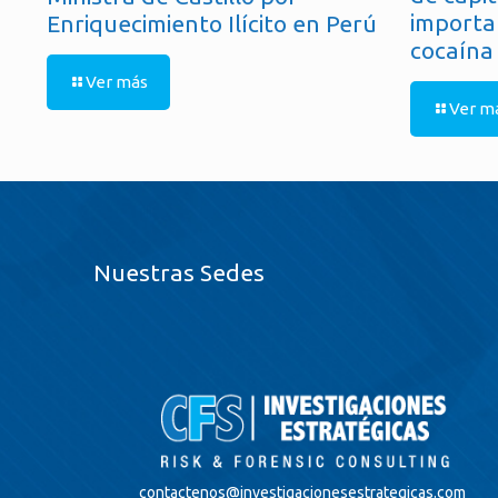
importa
Enriquecimiento Ilícito en Perú
cocaína
Ver más
Ver m
Nuestras Sedes
contactenos@
investigacionesestrategicas.com