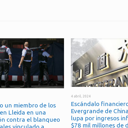
4 abril, 2024
Escándalo financiero
o un miembro de los
Evergrande de China
en Lleida en una
lupa por ingresos in
ón contra el blanqueo
$78 mil millones de 
ales vinculado a