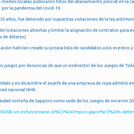
medios locales publicaron fotos del allanamiento policial en la c
1 por la pandemia del covid-19.
 55 años, fue detenido por supuestas violaciones de la ley antimon
 de licitaciones abiertas y limitar la asignación de contratos para 
 de dólares).
ación habrían creado su propia lista de candidatos a los eventos y 
los juegos por denuncias de que un exdirector de los Juegos de Tok
ándalo y en diciembre el exjefe de una empresa de ropa admitió en
 red nacional NHK.
 ciudad norteña de Sapporo como sede de los Juegos de Invierno 20
0230208-un-exfuncionario-ol%C3%ADmpico-japon%C3%A9s-deten