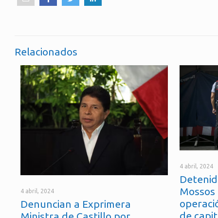
Relacionados
4 abril, 2024
Detenid
Mossos 
4 abril, 2024
operaci
Denuncian a Exprimera
de capit
Ministra de Castillo por