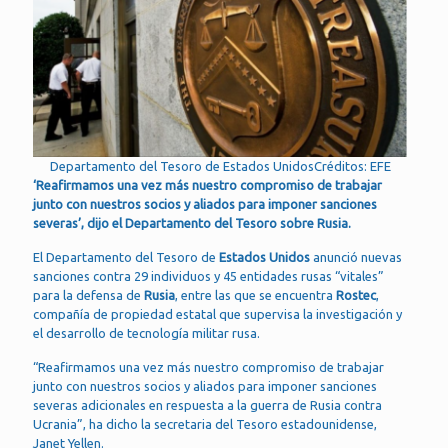
Departamento del Tesoro de Estados UnidosCréditos: EFE
‘Reafirmamos una vez más nuestro compromiso de trabajar
junto con nuestros socios y aliados para imponer sanciones
severas’, dijo el Departamento del Tesoro sobre Rusia.
El Departamento del Tesoro de
Estados Unidos
anunció nuevas
sanciones contra 29 individuos y 45 entidades rusas “vitales”
para la defensa de
Rusia
, entre las que se encuentra
Rostec
,
compañía de propiedad estatal que supervisa la investigación y
el desarrollo de tecnología militar rusa.
“Reafirmamos una vez más nuestro compromiso de trabajar
junto con nuestros socios y aliados para imponer sanciones
severas adicionales en respuesta a la guerra de Rusia contra
Ucrania”, ha dicho la secretaria del Tesoro estadounidense,
Janet Yellen.