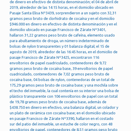
de dinero en efectivo de distinta denominación; el 04 de abril de
2019, alrededor de las 14:15 horas, en el domicilio ubicado en
Pasaje Santa Elisa Nº3439, sorprendieron a un sujeto con 32,31
gramos peso bruto de clorhidrato de cocaína y en el domicilio
$946.000 en dinero en efectivo de distinta denominación y en el
domicilio ubicado en pasaje Francisco de Zárate Nº3401,
hallaron 31,22 gramos peso bruto de cafeína, elemento usado
para abultamiento de droga, un número indeterminado de
bolsas de nylon transparentes y 01 balanza digital; el 15 de
agosto de 2019, alrededor de las 16:45 horas, en el domicilio de
pasaje Francisco de Zárate Nº3425, encontraron 116
envoltorios de papel cuadriculado, contenedores de 9,72
gramos peso bruto de cocaína base, 39 envoltorios de papel
cuadriculado, contenedores de 7,02 gramos peso bruto de
cocaína base, 04 bolsas de nylon, contenedoras de un total de
175,29 gramos peso bruto de cocaína base; y una mochila sobre
el techo del inmueble, la cual contenía en su interior una bolsa de
plástico transparente con 106 envoltorios de papel con un total
de 19,78 gramos peso bruto de cocaína base, además de
$438.750 en dinero en efectivo, una balanza digital, un colador y
un plato de cerámica con cocaína base; en el domicilio ubicado
en pasaje Francisco de Zárate Nº3390, hallaron en el costado
sur del patio del inmueble, un estuche de color negro, con 48
envoltorios de papel, contenedores de 8,51 gramos peso bruto