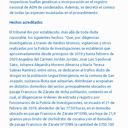
respectivas huellas genéticas e incorporación en el registro
nacional de ADN de condenados. Además, se decretó el comiso
de todas las especies incautadas en el procedimiento.
Hechos acreditados
El tribunal dio por establecido, más allá de toda duda
razonable, los siguientes hechos: “Que, por diligencias
investigativas a través de medios técnicos, vigilancias y otros
realizadas por la Policía de Investigaciones se estableció que
aproximadamente desde principios de 2019 y hasta febrero de
2020 Angelina del Carmen Jordán Jordán, José Luis Sandoval
Sáez, Johanna Alejandra Moreno Almarza y María Teresa
Salinas Ramírez, entre otros, se dedicaron al tráfico ilícito de
drogas en la población Legua Emergencia, en la comuna de San
Joaquín, sustancia ilícita que adquirían, distribuían y acopiaban
en distintos domicilios del sector, principalmente ubicados en
pasaje Francisco de Zárate de dicha población, contexto en el
cual, al diligenciarse órdenes de entrada y registro por
funcionarios de la Policía de Investigaciones, se incautó el 21 de
febrero de 2019, alrededor de las 17:50 horas, en el domicilio
ubicado en pasaje Francisco de Zárate Nº3390, una hoja de 21,9
gramos peso bruto de clorhidrato de cocaína y en el domicilio
de pasaje Francisco de Zárate Nº3389, la cantidad de $705.100