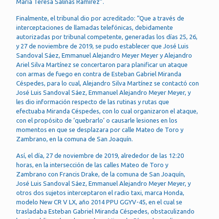
María Teresa Salinas Ramírez”.
Finalmente, el tribunal dio por acreditado: “Que a través de
interceptaciones de llamadas telefónicas, debidamente
autorizadas por tribunal competente, generadas los días 25, 26,
y 27 de noviembre de 2019, se pudo establecer que José Luis
Sandoval Sáez, Emmanuel Alejandro Meyer Meyer y Alejandro
Ariel Silva Martínez se concertaron para planificar un ataque
con armas de fuego en contra de Esteban Gabriel Miranda
Céspedes, para lo cual, Alejandro Silva Martínez se contactó con
José Luis Sandoval Sáez, Emmanuel Alejandro Meyer Meyer, y
les dio información respecto de las rutinas y rutas que
efectuaba Miranda Céspedes, con lo cual organizaron el ataque,
con el propósito de ‘quebrarlo’ o causarle lesiones en los
momentos en que se desplazara por calle Mateo de Toro y
Zambrano, en la comuna de San Joaquín.
Así, el día, 27 de noviembre de 2019, alrededor de las 12:20
horas, en la intersección de las calles Mateo de Toro y
Zambrano con Francis Drake, de la comuna de San Joaquín,
José Luis Sandoval Sáez, Emmanuel Alejandro Meyer Meyer, y
otros dos sujetos interceptaron el radio taxi, marca Honda,
modelo New CR V LX, año 2014 PPU GGYV-45, en el cual se
trasladaba Esteban Gabriel Miranda Céspedes, obstaculizando