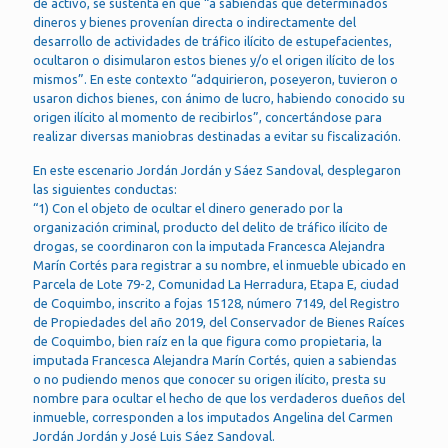
de activo, se sustenta en que “a sabiendas que determinados
dineros y bienes provenían directa o indirectamente del
desarrollo de actividades de tráfico ilícito de estupefacientes,
ocultaron o disimularon estos bienes y/o el origen ilícito de los
mismos”. En este contexto “adquirieron, poseyeron, tuvieron o
usaron dichos bienes, con ánimo de lucro, habiendo conocido su
origen ilícito al momento de recibirlos”, concertándose para
realizar diversas maniobras destinadas a evitar su fiscalización.
En este escenario Jordán Jordán y Sáez Sandoval, desplegaron
las siguientes conductas:
“1) Con el objeto de ocultar el dinero generado por la
organización criminal, producto del delito de tráfico ilícito de
drogas, se coordinaron con la imputada Francesca Alejandra
Marín Cortés para registrar a su nombre, el inmueble ubicado en
Parcela de Lote 79-2, Comunidad La Herradura, Etapa E, ciudad
de Coquimbo, inscrito a fojas 15128, número 7149, del Registro
de Propiedades del año 2019, del Conservador de Bienes Raíces
de Coquimbo, bien raíz en la que figura como propietaria, la
imputada Francesca Alejandra Marín Cortés, quien a sabiendas
o no pudiendo menos que conocer su origen ilícito, presta su
nombre para ocultar el hecho de que los verdaderos dueños del
inmueble, corresponden a los imputados Angelina del Carmen
Jordán Jordán y José Luis Sáez Sandoval.