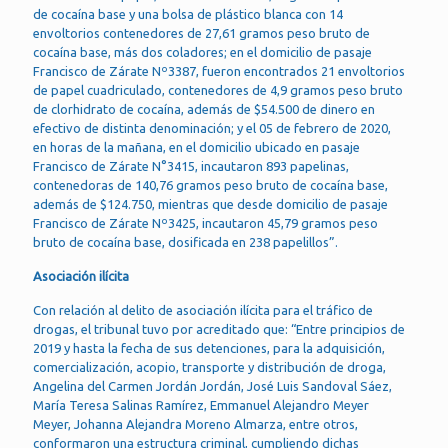
de cocaína base y una bolsa de plástico blanca con 14
envoltorios contenedores de 27,61 gramos peso bruto de
cocaína base, más dos coladores; en el domicilio de pasaje
Francisco de Zárate Nº3387, fueron encontrados 21 envoltorios
de papel cuadriculado, contenedores de 4,9 gramos peso bruto
de clorhidrato de cocaína, además de $54.500 de dinero en
efectivo de distinta denominación; y el 05 de febrero de 2020,
en horas de la mañana, en el domicilio ubicado en pasaje
Francisco de Zárate N°3415, incautaron 893 papelinas,
contenedoras de 140,76 gramos peso bruto de cocaína base,
además de $124.750, mientras que desde domicilio de pasaje
Francisco de Zárate Nº3425, incautaron 45,79 gramos peso
bruto de cocaína base, dosificada en 238 papelillos”.
Asociación ilícita
Con relación al delito de asociación ilícita para el tráfico de
drogas, el tribunal tuvo por acreditado que: “Entre principios de
2019 y hasta la fecha de sus detenciones, para la adquisición,
comercialización, acopio, transporte y distribución de droga,
Angelina del Carmen Jordán Jordán, José Luis Sandoval Sáez,
María Teresa Salinas Ramírez, Emmanuel Alejandro Meyer
Meyer, Johanna Alejandra Moreno Almarza, entre otros,
conformaron una estructura criminal, cumpliendo dichas