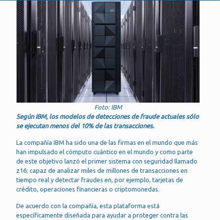
Foto: IBM
Según IBM, los modelos de detecciones de fraude actuales sólo
se ejecutan menos del 10% de las transacciones.
La compañía IBM ha sido una de las firmas en el mundo que más
han impulsado el cómputo cuántico en el mundo y como parte
de este objetivo lanzó el primer sistema con seguridad llamado
z16; capaz de analizar miles de millones de transacciones en
tiempo real y detectar fraudes en, por ejemplo, tarjetas de
crédito, operaciones financieras o criptomonedas.
De acuerdo con la compañía, esta plataforma está
específicamente diseñada para ayudar a proteger contra las