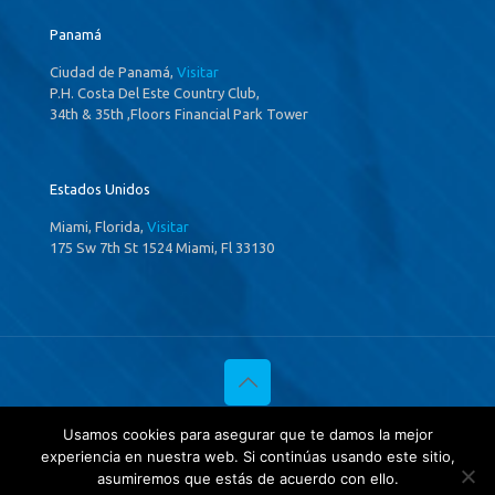
Panamá
Ciudad de Panamá,
Visitar
P.H. Costa Del Este Country Club,
34th & 35th ,Floors Financial Park Tower
Estados Unidos
Miami, Florida,
Visitar
175 Sw 7th St 1524 Miami, Fl 33130
© 2020 Investigaciones Estratégicas & Asociados. All Rights
Usamos cookies para asegurar que te damos la mejor
Reserved
experiencia en nuestra web. Si continúas usando este sitio,
Política de privacidad
y
Tratamientos de datos.
asumiremos que estás de acuerdo con ello.