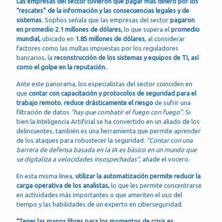
Las empresas del sector tuvieron que pagar más dinero por los
“rescates” de la información y las consecuencias legales y de
sistemas
. Sophos señala que las empresas del sector
pagaron
en promedio 2.1 millones de dólares,
lo que supera el
promedio
mundial,
ubicado en
1.85 millones de dólares
, al considerar
factores como las multas impuestas por los reguladores
bancarios, la
reconstrucción de los sistemas y equipos de TI, así
como el golpe en la reputación.
Ante este panorama, los especialistas del sector coinciden en
que
contar con capacitación y protocolos de seguridad para el
trabajo remoto
,
reduce drásticamente el riesgo
de sufrir una
filtración de datos
“hay que combatir el fuego con fuego”.
Si
bien la Inteligencia Artificial se ha convertido en un aliado de los
delincuentes, también es una herramienta que permite aprender
de los ataques para robustecer la seguridad.
“Contar con una
barrera de defensa basada en la IA es básico en un mundo que
se digitaliza a velocidades insospechadas”
, añade el vocero.
En esta misma línea,
utilizar la automatización permite reducir la
carga operativa de los analistas,
lo que les permite concentrarse
en actividades más importantes o que ameriten el uso del
tiempo y las habilidades de un experto en ciberseguridad.
“Tener las manos libres para los momentos de crisis es