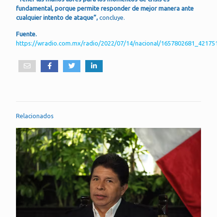
fundamental, porque permite responder de mejor manera ante
cualquier intento de ataque”,
concluye.
Fuente.
https://wradio.com.mx/radio/2022/07/14/nacional/1657802681_42175
Relacionados