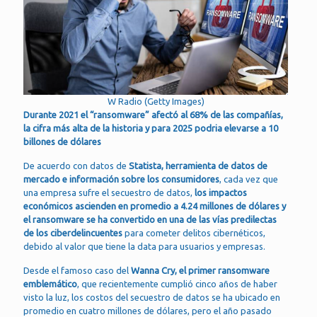
W Radio (Getty Images)
Durante 2021 el “ransomware” afectó al 68% de las compañías,
la cifra más alta de la historia y para 2025 podria elevarse a 10
billones de dólares
De acuerdo con datos de
Statista, herramienta de datos de
mercado e información sobre los consumidores
, cada vez que
una empresa sufre el secuestro de datos,
los impactos
económicos ascienden en promedio a 4.24 millones de dólares y
el ransomware se ha convertido en una de las vías predilectas
de los ciberdelincuentes
para cometer delitos cibernéticos,
debido al valor que tiene la data para usuarios y empresas.
Desde el famoso caso del
Wanna Cry,
el primer ransomware
emblemático
, que recientemente cumplió cinco años de haber
visto la luz, los costos del secuestro de datos se ha ubicado en
promedio en cuatro millones de dólares, pero el año pasado