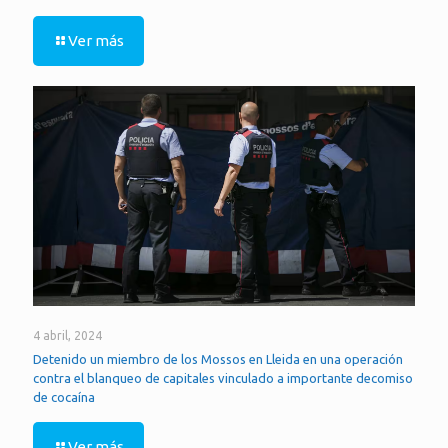
Ver más
4 abril, 2024
Detenido un miembro de los Mossos en Lleida en una operación
contra el blanqueo de capitales vinculado a importante decomiso
de cocaína
Ver más