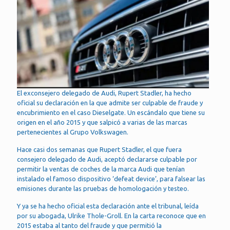
El exconsejero delegado de Audi, Rupert Stadler, ha hecho
oficial su declaración en la que admite ser culpable de fraude y
encubrimiento en el caso Dieselgate. Un escándalo que tiene su
origen en el año 2015 y que salpicó a varias de las marcas
pertenecientes al Grupo Volkswagen.
Hace casi dos semanas que Rupert Stadler, el que fuera
consejero delegado de Audi, aceptó declararse culpable por
permitir la ventas de coches de la marca Audi que tenían
instalado el famoso dispositivo ‘defeat device’, para falsear las
emisiones durante las pruebas de homologación y testeo.
Y ya se ha hecho oficial esta declaración ante el tribunal, leída
por su abogada, Ulrike Thole-Groll. En la carta reconoce que en
2015 estaba al tanto del fraude y que permitió la