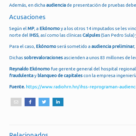
Además, en dicha
audiencia
de presentación de pruebas debe
Acusaciones
Según el
MP
, a
Ekónomo
y a los otros 14 imputados se les vin
norte del
IHSS
, así como las clínicas
Calpules
(San Pedro Sula)
Para el caso,
Ekónomo
será sometido a
audiencia preliminar
Dichas
sobrevaloraciones
ascienden a unos 83 millones de l
Reynaldo Ekónomo
fue gerente general del hospital regional
fraudulenta
y
blanqueo de capitales
con la empresa ingeniería
Fuente.
https://www.radiohrn.hn/ihss-reprograman-audienci
Relacionados