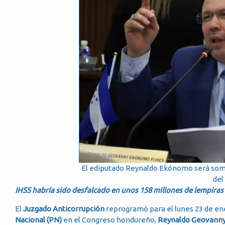
El ediputado Reynaldo Ekónomo será somet
del
IHSS habría sido desfalcado en unos 158 millones de lempiras
El
Juzgado Anticorrupción
reprogramó para el lunes 23 de ene
Nacional (PN)
en el Congreso hondureño,
Reynaldo Geovann