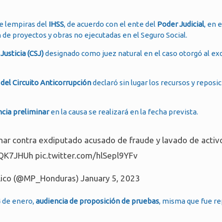
de lempiras del
IHSS
, de acuerdo con el ente del
Poder Judicial
, en 
de proyectos y obras no ejecutadas en el Seguro Social.
usticia (CSJ)
designado como juez natural en el caso otorgó al ex
del Circuito Anticorrupción
declaró sin lugar los recursos y reposi
ncia preliminar
en la causa se realizará en la fecha prevista.
nar contra exdiputado acusado de fraude y lavado de activo
uQK7JHUh
pic.twitter.com/hlSepl9YFv
blico (@MP_Honduras)
January 5, 2023
4 de enero,
audiencia de proposición de pruebas
, misma que fue r