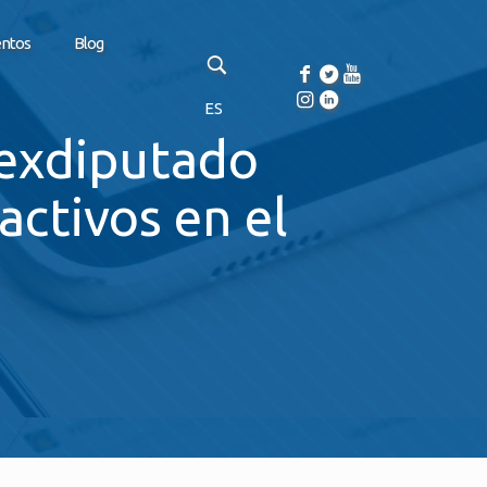
entos
Blog
ES
 exdiputado
ctivos en el