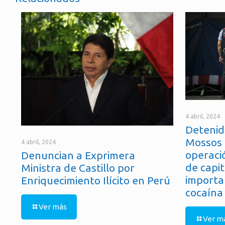
4 abril, 2024
Detenid
Mossos 
4 abril, 2024
operaci
Denuncian a Exprimera
de capit
Ministra de Castillo por
importa
Enriquecimiento Ilícito en Perú
cocaína
Ver más
Ver m