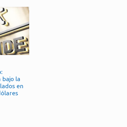
:
 bajo la
flados en
dólares