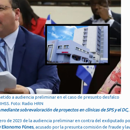
ido a audiencia preliminar en el caso de presunto desfalco
 IHSS. Foto: Radio HRN
 mediante sobrevaloración de proyectos en clínicas de SPS y el DC,
ro de 2023 de la audiencia preliminar en contra del exdiputado po
y Ekonomo Fúnes
, acusado por la presunta comisión de fraude y l