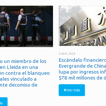
4 abril, 2024
Escándalo financiero
o un miembro de los
Evergrande de China
en Lleida en una
lupa por ingresos in
ón contra el blanqueo
$78 mil millones de 
ales vinculado a
nte decomiso de
Ver más
ás