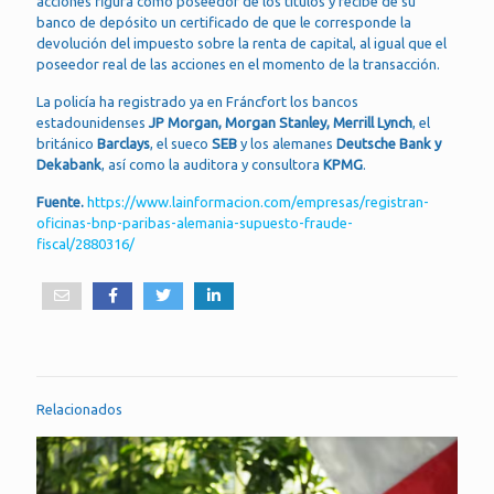
acciones figura como poseedor de los títulos y recibe de su
banco de depósito un certificado de que le corresponde la
devolución del impuesto sobre la renta de capital, al igual que el
poseedor real de las acciones en el momento de la transacción.
La policía ha registrado ya en Fráncfort los bancos
estadounidenses
JP Morgan, Morgan Stanley, Merrill Lynch
, el
británico
Barclays
, el sueco
SEB
y los alemanes
Deutsche Bank y
Dekabank
, así como la auditora y consultora
KPMG
.
Fuente.
https://www.lainformacion.com/empresas/registran-
oficinas-bnp-paribas-alemania-supuesto-fraude-
fiscal/2880316/
Relacionados