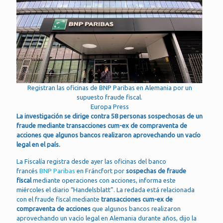
Registran las oficinas de BNP Paribas en Alemania por un
supuesto fraude fiscal.
Europa Press
La investigación se dirige contra 58 personas sospechosas de un
fraude mediante transacciones cum-ex de compraventa de
acciones que algunos bancos realizaron aprovechando un vacío
legal en el país.
La Fiscalía registra desde ayer las oficinas del banco
francés
BNP Paribas
en Fráncfort por
sospechas de fraude
fiscal
mediante operaciones con acciones, informa este
miércoles el diario “Handelsblatt”. La redada está relacionada
con el fraude fiscal mediante
transacciones cum-ex de
compraventa de acciones
que algunos bancos realizaron
aprovechando un vacío legal en Alemania durante años, dijo la