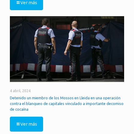
Ver más
4 abril, 2024
Detenido un miembro de los Mossos en Lleida en una operación
contra el blanqueo de capitales vinculado a importante decomiso
de cocaína
Ver más