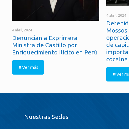
4 abril, 2024
Detenid
Mossos 
4 abril, 2024
operaci
Denuncian a Exprimera
de capit
Ministra de Castillo por
importa
Enriquecimiento Ilícito en Perú
cocaína
Ver más
Ver m
Nuestras Sedes