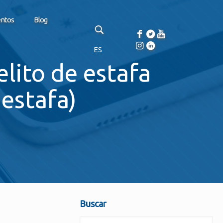
entos
Blog
ES
lito de estafa
estafa)
Buscar