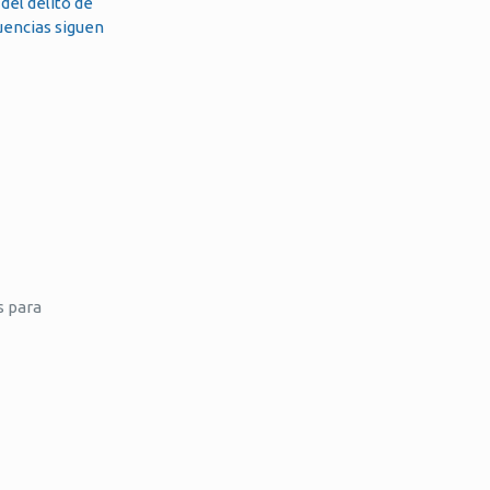
del delito de
cuencias siguen
s para