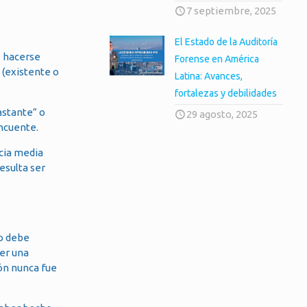
7 septiembre, 2025
El Estado de la Auditoría
: hacerse
Forense en América
 (existente o
Latina: Avances,
fortalezas y debilidades
astante” o
29 agosto, 2025
incuente.
ncia media
esulta ser
to debe
ser una
ión nunca fue