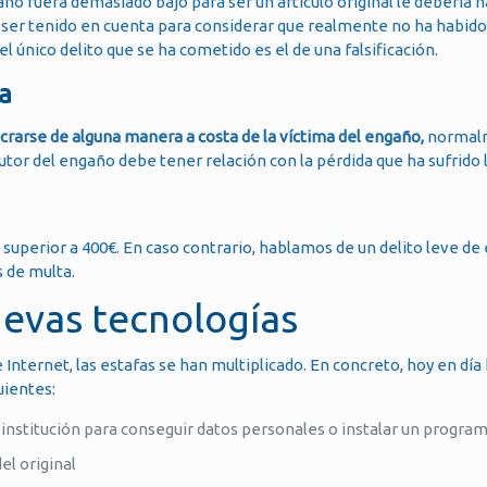
año fuera demasiado bajo para ser un artículo original le debería
e ser tenido en cuenta para considerar que realmente no ha habido
l único delito que se ha cometido es el de una falsificación.
a
crarse de alguna manera a costa de la víctima del engaño,
normal
utor del engaño debe tener relación con la pérdida que ha sufrido l
 superior a 400€. En caso contrario, hablamos de un delito leve de 
s de multa.
nuevas tecnologías
e Internet, las estafas se han multiplicado. En concreto, hoy en día
uientes:
a institución para conseguir datos personales o instalar un progra
del original