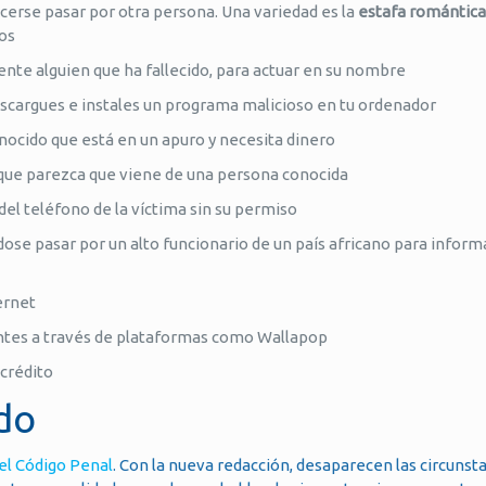
hacerse pasar por otra persona. Una variedad es la
estafa romántica
tos
mente alguien que ha fallecido, para actuar en su nombre
escargues e instales un programa malicioso en tu ordenador
nocido que está en un apuro y necesita dinero
ra que parezca que viene de una persona conocida
del teléfono de la víctima sin su permiso
dose pasar por un alto funcionario de un país africano para inform
ernet
entes a través de plataformas como Wallapop
 crédito
ado
del Código Penal
. Con la nueva redacción, desaparecen las circunst