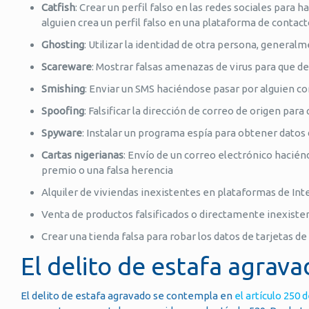
Catfish
: Crear un perfil falso en las redes sociales para 
alguien crea un perfil falso en una plataforma de contac
Ghosting
: Utilizar la identidad de otra persona, general
Scareware
: Mostrar falsas amenazas de virus para que d
Smishing
: Enviar un SMS haciéndose pasar por alguien co
Spoofing
: Falsificar la dirección de correo de origen pa
Spyware
: Instalar un programa espía para obtener datos 
Cartas nigerianas
: Envío de un correo electrónico hacién
premio o una falsa herencia
Alquiler de viviendas inexistentes en plataformas de Int
Venta de productos falsificados o directamente inexist
Crear una tienda falsa para robar los datos de tarjetas de
El delito de estafa agrav
El delito de estafa agravado se contempla en
el artículo 250 