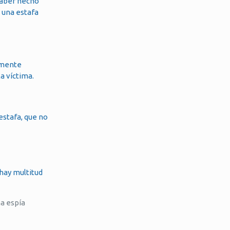
 haber hecho
 una estafa
mente
a víctima.
estafa, que no
 hay multitud
ma espía