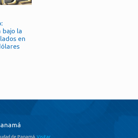
:
 bajo la
flados en
dólares
Panamá
iudad de Panamá,
Visitar