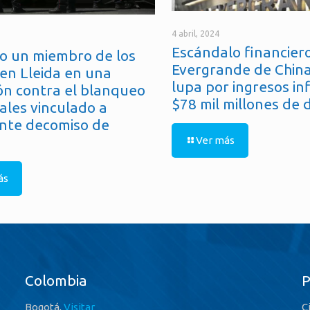
4 abril, 2024
Escándalo financiero
o un miembro de los
Evergrande de China
en Lleida en una
lupa por ingresos in
ón contra el blanqueo
$78 mil millones de 
ales vinculado a
nte decomiso de
Ver más
ás
Colombia
Bogotá,
Visitar
C