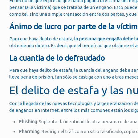
El hecho de que el precio que había pagado la víctima del eng
pensar (a la víctima) que se trataba de un engaño. Esto pued
como tal, sino una simple transacción entre dos partes, y que e
Ánimo de lucro por parte de la víctim
Para que haya delito de estafa,
la persona que engaña debe lu
obteniendo dinero. Es decir, que el beneficio que obtiene el a
La cuantía de lo defraudado
Para que haya delito de estafa, la cuantía del engaño debe ser
lleva pena de prisión, tan sólo se castiga con uno a tres mese
El delito de estafa y las 
Con la llegada de las nuevas tecnologías y la generalización d
de engaños en Internet, entre los más comunes están los sig
Phishing
: Suplantar la identidad de otra persona o de un
Pharming
: Redirigir el tráfico a un sitio falsificado, copia 