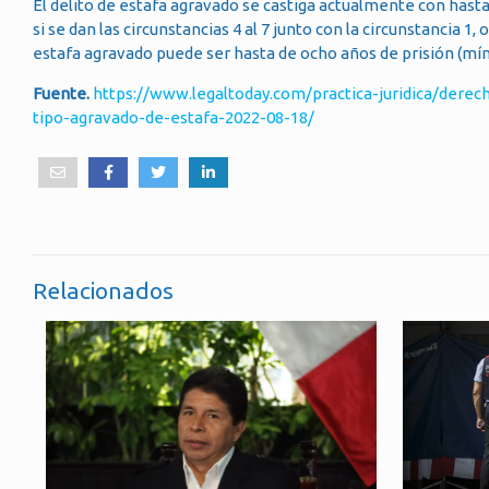
El delito de estafa agravado se castiga actualmente con hasta
si se dan las circunstancias 4 al 7 junto con la circunstancia 1,
estafa agravado puede ser hasta de ocho años de prisión (míni
Fuente.
https://www.legaltoday.com/practica-juridica/dere
tipo-agravado-de-estafa-2022-08-18/
Relacionados