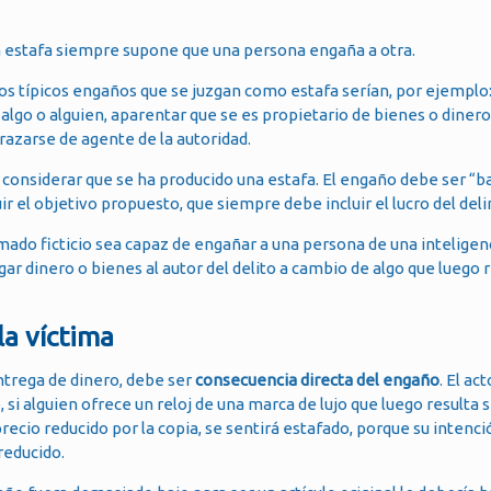
una estafa siempre supone que una persona engaña a otra.
os típicos engaños que se juzgan como estafa serían, por ejemplo
 algo o alguien, aparentar que se es propietario de bienes o dinero
razarse de agente de la autoridad.
 considerar que se ha producido una estafa. El engaño debe ser “b
ir el objetivo propuesto, que siempre debe incluir el lucro del del
mado ficticio sea capaz de engañar a una persona de una intelige
ar dinero o bienes al autor del delito a cambio de algo que luego r
la víctima
ntrega de dinero, debe ser
consecuencia directa del engaño
. El ac
 si alguien ofrece un reloj de una marca de lujo que luego resulta 
precio reducido por la copia, se sentirá estafado, porque su intenc
 reducido.