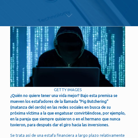
GETTY IMAGES
¿Quién no quiere tener una vida mejor? Bajo esta premisa se
mueven los estafadores de la llamada “Pig Butchering”
(matanza del cerdo) en las redes sociales en busca de su
próxima víctima a la que engatusar convirtiéndose, por ejemplo,
en la pareja que siempre quisieron o en el hermano que nunca
tuvieron, para después dar el giro hacia las inversiones.
Se trata así de una estafa financiera a largo plazo relativamente