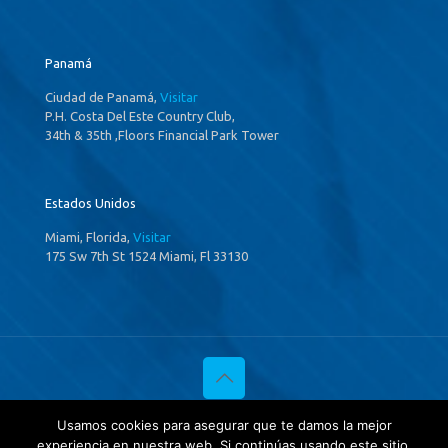
Panamá
Ciudad de Panamá,
Visitar
P.H. Costa Del Este Country Club,
34th & 35th ,Floors Financial Park Tower
Estados Unidos
Miami, Florida,
Visitar
175 Sw 7th St 1524 Miami, Fl 33130
© 2020 Investigaciones Estratégicas & Asociados. All Rights
Usamos cookies para asegurar que te damos la mejor
Reserved
experiencia en nuestra web. Si continúas usando este sitio,