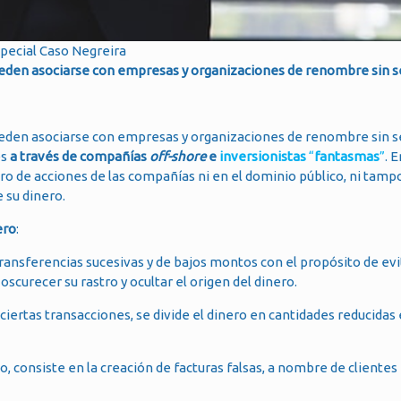
pecial Caso Negreira
s pueden asociarse con empresas y organizaciones de renombre sin s
s pueden asociarse con empresas y organizaciones de renombre sin s
es
a través de compañías
off-shore
e
inversionistas
“
fantasmas
”
. 
stro de acciones de las compañías ni en el dominio público, ni tam
 su dinero.
ero
:
transferencias sucesivas y de bajos montos con el propósito de evi
oscurecer su rastro y ocultar el origen del dinero.
 ciertas transacciones, se divide el dinero en cantidades reducidas
so, consiste en la creación de facturas falsas, a nombre de clientes 