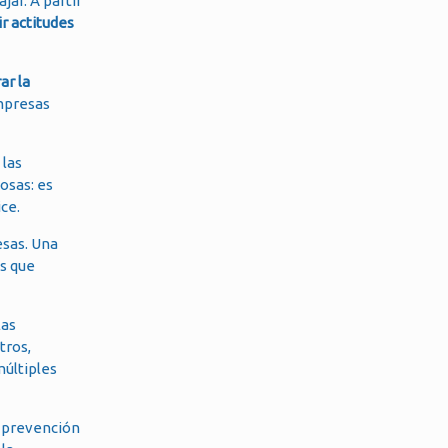
jar. A partir
r actitudes
ar la
empresas
 las
osas: es
ce.
esas. Una
es que
las
tros,
múltiples
e prevención