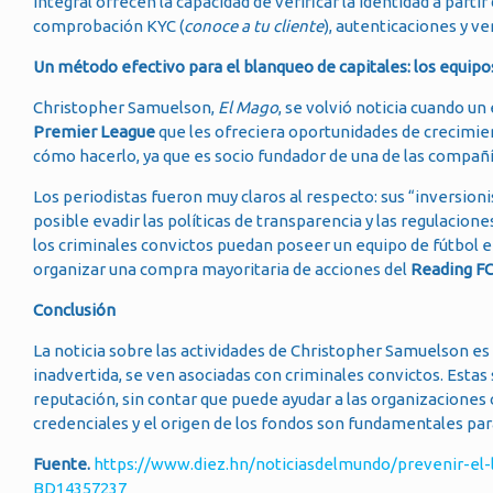
integral ofrecen la capacidad de verificar la identidad a par
comprobación KYC (
conoce a tu cliente
), autenticaciones y ve
Un método efectivo para el blanqueo de capitales: los equipo
Christopher Samuelson,
El Mago
, se volvió noticia cuando un
Premier League
que les ofreciera oportunidades de crecimien
cómo hacerlo, ya que es socio fundador de una de las compañ
Los periodistas fueron muy claros al respecto: sus “inversion
posible evadir las políticas de transparencia y las regulacione
los criminales convictos puedan poseer un equipo de fútbol e
organizar una compra mayoritaria de acciones del
Reading F
Conclusión
La noticia sobre las actividades de Christopher Samuelson 
inadvertida, se ven asociadas con criminales convictos. Estas
reputación, sin contar que puede ayudar a las organizaciones 
credenciales y el origen de los fondos son fundamentales par
Fuente.
https://www.diez.hn/noticiasdelmundo/prevenir-el-l
BD14357237