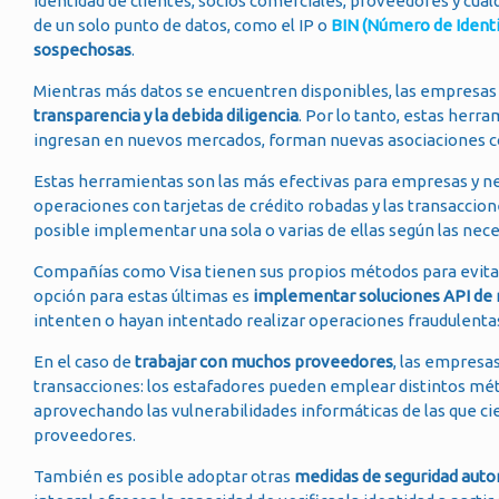
identidad de clientes, socios comerciales, proveedores y cualq
de un solo punto de datos, como el IP o
BIN (Número de Identi
sospechosas
.
Mientras más datos se encuentren disponibles, las empresas 
transparencia y la debida diligencia
. Por lo tanto, estas herr
ingresan en nuevos mercados, forman nuevas asociaciones c
Estas herramientas son las más efectivas para empresas y n
operaciones con tarjetas de crédito robadas y las transaccio
posible implementar una sola o varias de ellas según las nece
Compañías como Visa tienen sus propios métodos para evitar
opción para estas últimas es
implementar soluciones API de 
intenten o hayan intentado realizar operaciones fraudulentas
En el caso de
trabajar con muchos proveedores
, las empresas
transacciones: los estafadores pueden emplear distintos méto
aprovechando las vulnerabilidades informáticas de las que c
proveedores.
También es posible adoptar otras
medidas de seguridad auto