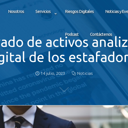
Nosotros
Servicios
Riesgos Digitales
Noticias y Ev
Podcast
Contáctenos
vado de activos anali
gital de los estafado
14 julio, 2023
Noticias