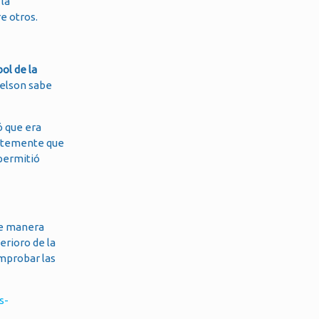
 la
e otros.
bol de la
elson sabe
ó que era
antemente que
permitió
de manera
erioro de la
omprobar las
s-