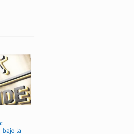
:
 bajo la