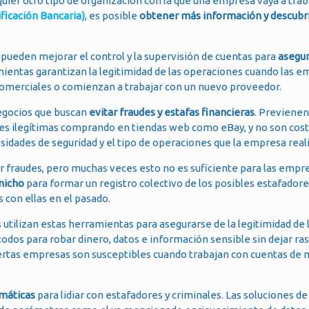
uier otro tipo de organización con la que una empresa vaya a traba
ficación Bancaria)
, es posible
obtener más información y descubri
pueden mejorar el control y la supervisión de cuentas para
asegur
amientas garantizan la legitimidad de las operaciones cuando las 
omerciales o comienzan a trabajar con un nuevo proveedor.
egocios que buscan
evitar fraudes y estafas financieras
. Previenen
nes ilegítimas comprando en tiendas web como eBay, y no son cost
sidades de seguridad y el tipo de operaciones que la empresa reali
 fraudes, pero muchas veces esto no es suficiente para las empr
nicho
para formar un registro colectivo de los posibles estafador
 con ellas en el pasado.
 utilizan estas herramientas para asegurarse de la legitimidad de 
dos para robar dinero, datos e información sensible sin dejar ras
iertas empresas son susceptibles cuando trabajan con cuentas de 
máticas
para lidiar con estafadores y criminales. Las soluciones d