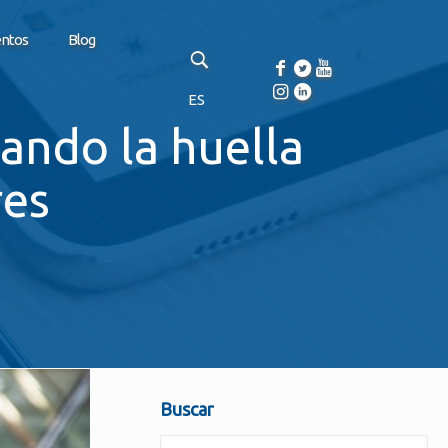
entos
Blog
ES
zando la huella
res
Buscar