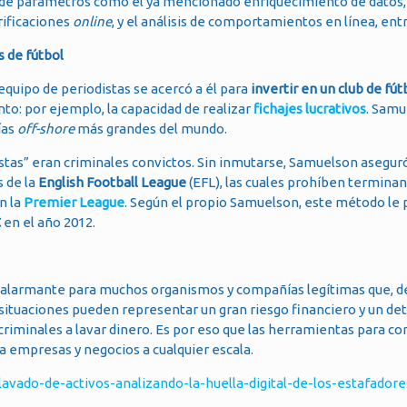
tir de parámetros como el ya mencionado enriquecimiento de datos,
rificaciones
online
, y el análisis de comportamientos en línea, entr
s de fútbol
 equipo de periodistas se acercó a él para
invertir en un club de fút
to: por ejemplo, la capacidad de realizar
fichajes lucrativos
. Samu
ías
off-shore
más grandes del mundo.
istas” eran criminales convictos. Sin inmutarse, Samuelson asegur
s de la
English Football League
(EFL), las cuales prohíben termin
n la
Premier League
. Según el propio Samuelson, este método le 
C
en el año 2012.
es alarmante para muchos organismos y compañías legítimas que, 
 situaciones pueden representar un gran riesgo financiero y un det
criminales a lavar dinero. Es por eso que las herramientas para c
a empresas y negocios a cualquier escala.
avado-de-activos-analizando-la-huella-digital-de-los-estafadore