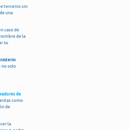
e terceros sin
 de una
en caso de
 nombre de la
ar su
nisterio
e no solo
eadores de
mientas como
ión de
cer la