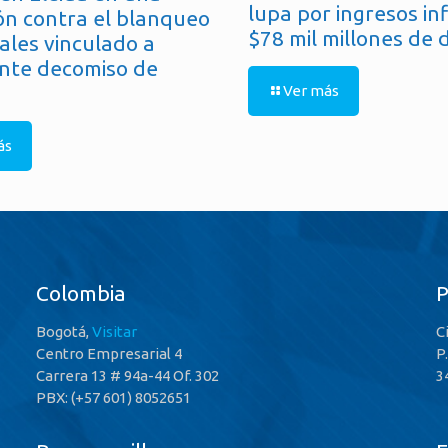
lupa por ingresos in
ón contra el blanqueo
$78 mil millones de 
ales vinculado a
nte decomiso de
Ver más
ás
Colombia
Bogotá,
Visitar
C
Centro Empresarial 4
P
Carrera 13 # 94a-44 Of. 302
3
PBX: (+57 601) 8052651