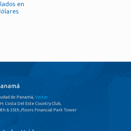
flados en
dólares
Panamá
iudad de Panamá,
Visitar
.H. Costa Del Este Country Club,
4th & 35th ,Floors Financial Park Tower