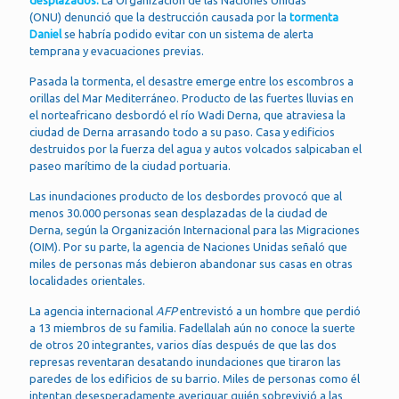
desplazados.
La Organización de las Naciones Unidas
(ONU) denunció que la destrucción causada por la
tormenta
Daniel
se habría podido evitar con un sistema de alerta
temprana y evacuaciones previas.
Pasada la tormenta, el desastre emerge entre los escombros a
orillas del Mar Mediterráneo. Producto de las fuertes lluvias en
el norteafricano desbordó el río Wadi Derna, que atraviesa la
ciudad de Derna arrasando todo a su paso. Casa y edificios
destruidos por la fuerza del agua y autos volcados salpicaban el
paseo marítimo de la ciudad portuaria.
Las inundaciones producto de los desbordes provocó que al
menos 30.000 personas sean desplazadas de la ciudad de
Derna, según la Organización Internacional para las Migraciones
(OIM). Por su parte, la agencia de Naciones Unidas señaló que
miles de personas más debieron abandonar sus casas en otras
localidades orientales.
La agencia internacional
AFP
entrevistó a un hombre que perdió
a 13 miembros de su familia. Fadellalah aún no conoce la suerte
de otros 20 integrantes, varios días después de que las dos
represas reventaran desatando inundaciones que tiraron las
paredes de los edificios de su barrio. Miles de personas como él
intentan desesperadamente averiguar quién sobrevivió a las