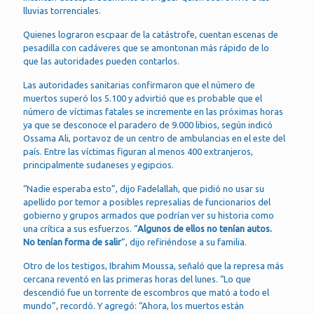
lluvias torrenciales.
Quienes lograron escpaar de la catástrofe, cuentan escenas de
pesadilla con cadáveres que se amontonan más rápido de lo
que las autoridades pueden contarlos.
Las autoridades sanitarias confirmaron que el número de
muertos superó los 5.100 y advirtió que es probable que el
número de víctimas fatales se incremente en las próximas horas
ya que se desconoce el paradero de 9.000 libios, según indicó
Ossama Ali, portavoz de un centro de ambulancias en el este del
país. Entre las víctimas figuran al menos 400 extranjeros,
principalmente sudaneses y egipcios.
“Nadie esperaba esto”, dijo Fadelallah, que pidió no usar su
apellido por temor a posibles represalias de funcionarios del
gobierno y grupos armados que podrían ver su historia como
una crítica a sus esfuerzos. “
Algunos de ellos no tenían autos.
No tenían forma de salir
”, dijo refiriéndose a su familia.
Otro de los testigos, Ibrahim Moussa, señaló que la represa más
cercana reventó en las primeras horas del lunes. “Lo que
descendió fue un torrente de escombros que mató a todo el
mundo”, recordó. Y agregó: “Ahora, los muertos están