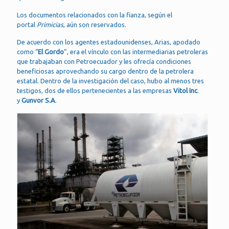
Los documentos relacionados con la fianza, según el
portal
Primicias
, aún son reservados.
De acuerdo con los agentes estadounidenses, Arias, apodado
como “
El Gordo
”, era el vínculo con las intermediarias petroleras
que trabajaban con Petroecuador y les ofrecía condiciones
beneficiosas aprovechando su cargo dentro de la petrolera
estatal. Dentro de la investigación del caso, hubo al menos tres
testigos, dos de ellos pertenecientes a las empresas
Vitol Inc
.
y
Gunvor S.A
.