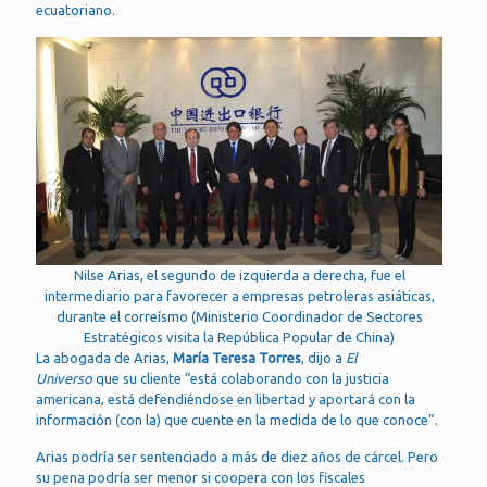
ecuatoriano.
Nilse Arias, el segundo de izquierda a derecha, fue el
intermediario para favorecer a empresas petroleras asiáticas,
durante el correísmo (Ministerio Coordinador de Sectores
Estratégicos visita la República Popular de China)
La abogada de Arias,
María Teresa Torres
, dijo a
El
Universo
que su cliente “está colaborando con la justicia
americana, está defendiéndose en libertad y aportará con la
información (con la) que cuente en la medida de lo que conoce”.
Arias podría ser sentenciado a más de diez años de cárcel. Pero
su pena podría ser menor si coopera con los fiscales