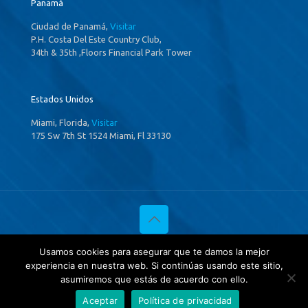
Panamá
Ciudad de Panamá,
Visitar
P.H. Costa Del Este Country Club,
34th & 35th ,Floors Financial Park Tower
Estados Unidos
Miami, Florida,
Visitar
175 Sw 7th St 1524 Miami, Fl 33130
© 2020 Investigaciones Estratégicas & Asociados. All Rights
Usamos cookies para asegurar que te damos la mejor
Reserved
experiencia en nuestra web. Si continúas usando este sitio,
Política de privacidad
y
Tratamientos de datos.
asumiremos que estás de acuerdo con ello.
Aceptar
Política de privacidad