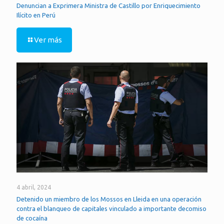
Denuncian a Exprimera Ministra de Castillo por Enriquecimiento
Ilícito en Perú
Ver más
4 abril, 2024
Detenido un miembro de los Mossos en Lleida en una operación
contra el blanqueo de capitales vinculado a importante decomiso
de cocaína