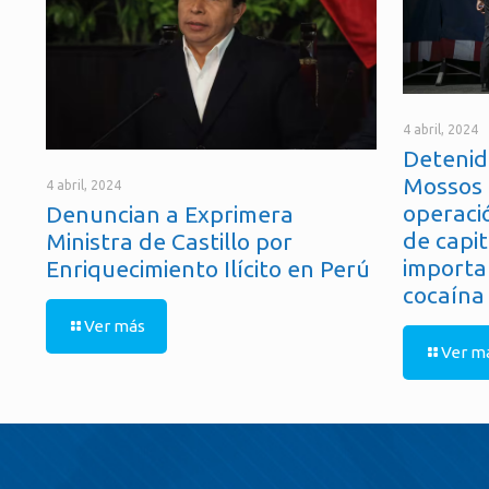
4 abril, 2024
Detenid
Mossos 
4 abril, 2024
operaci
Denuncian a Exprimera
de capit
Ministra de Castillo por
importa
Enriquecimiento Ilícito en Perú
cocaína
Ver más
Ver m