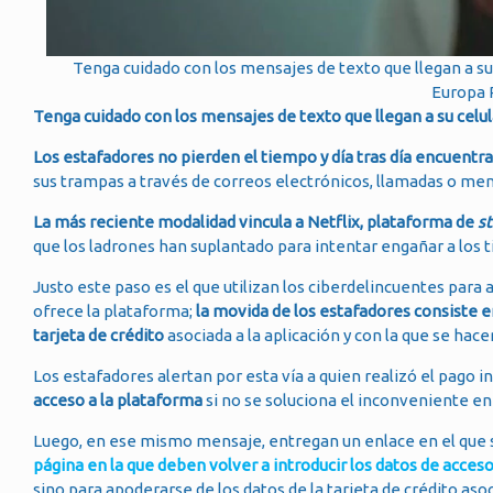
Tenga cuidado con los mensajes de texto que llegan a su 
Europa P
Tenga cuidado con los mensajes de texto que llegan a su celul
Los estafadores no pierden el tiempo y día tras día encuentr
sus trampas a través de correos electrónicos, llamadas o men
La más reciente modalidad vincula a Netflix, plataforma de
s
que los ladrones han suplantado para intentar engañar a los t
Justo este paso es el que utilizan los ciberdelincuentes para
ofrece la plataforma;
la movida de los estafadores consiste e
tarjeta de crédito
asociada a la aplicación y con la que se hace
Los estafadores alertan por esta vía a quien realizó el pago 
acceso a la plataforma
si no se soluciona el inconveniente e
Luego, en ese mismo mensaje, entregan un enlace en el que
página en la que deben volver a introducir los datos de acces
sino para apoderarse de los datos de la tarjeta de crédito aso