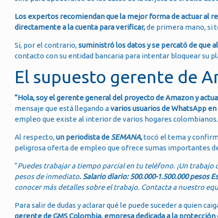
Los expertos recomiendan que la mejor forma de actuar al reci
directamente a la cuenta para verificar,
de primera mano, si t
Si, por el contrario,
suministró los datos y se percató de que al
contacto con su entidad bancaria para intentar bloquear su plá
El supuesto gerente de A
“Hola, soy el gerente general del proyecto de Amazon y act
mensaje que está llegando a
varios usuarios de WhatsApp en 
empleo que existe al interior de varios hogares colombianos.
Al respecto,
un periodista de
SEMANA
,
tocó el tema y confir
peligrosa oferta de empleo que ofrece sumas importantes de 
“
Puedes trabajar a tiempo parcial en tu teléfono. ¡Un trabajo
pesos de inmediato
. Salario diario: 500.000-1.500.000 pesos 
conocer más detalles sobre el trabajo. Contacta a nuestro eq
Para salir de dudas y aclarar qué le puede suceder a quien cai
gerente de GMS Colombia, empresa dedicada a la protección 