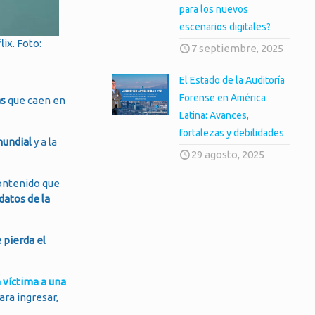
para los nuevos
escenarios digitales?
ix. Foto:
7 septiembre, 2025
El Estado de la Auditoría
Forense en América
as
que caen en
Latina: Avances,
fortalezas y debilidades
mundial
y a la
29 agosto, 2025
contenido que
datos de la
 pierda el
a víctima a una
ara ingresar,