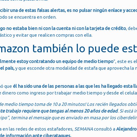
bir una de estas falsas alertas, es no pulsar ningún enlace y acce
odo se encuentra en orden.
go no estaba bien ni con la cuenta ni con la tarjeta de crédito
, de
stico y evitar que realicen compras con ella.
mazon también lo puede est
ualmente estoy contratando un equipo de medio tiempo
”, este es 
el país,
y que esconde otra modalidad de estafa que aprovecha la 
mó que
él ha sido una de las personas a las que les ha llegado esta l
dinero como ingreso por trabajar medio tiempo y desde el celula
 de medio tiempo toma de 10 a 20 minutos! Los recién llegados obt
Este trabajo requiere que tengas al menos 20 años de edad
. Si está
uipo”, termina el mensaje que es enviado en masa por los ciberdeli
ga en las redes de estos estafadores,
SEMANA
consultó a
Alejandro
de información ante ciberataques.