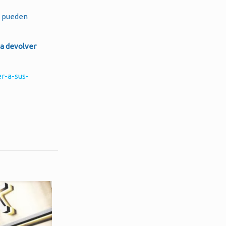
e pueden
 a devolver
r-a-sus-