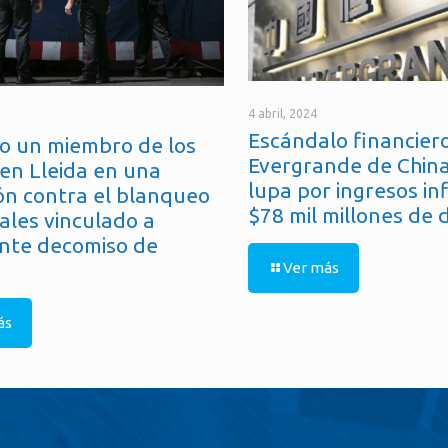
4 abril, 2024
Escándalo financiero
o un miembro de los
Evergrande de China
en Lleida en una
lupa por ingresos in
ón contra el blanqueo
$78 mil millones de 
ales vinculado a
nte decomiso de
Ver más
ás