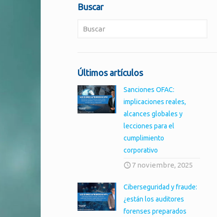
Buscar
Últimos artículos
Sanciones OFAC:
implicaciones reales,
alcances globales y
lecciones para el
cumplimiento
corporativo
7 noviembre, 2025
Ciberseguridad y fraude:
¿están los auditores
forenses preparados