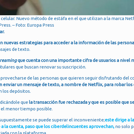
celular. Nuevo método de estáfa en el que utilizan a la marca Netfl
ress. – Foto: Europa Press
ar.
an nuevas estrategias para acceder a la información de las person
sajes de texto.
treaming
que cuenta con una importante cifra de usuarios a nivel 
itulares que buscan renovar su suscripción.
 aprovecharse de las personas que quieren seguir disfrutando del 
n enviar un mensaje de texto, a nombre de Netflix, para robar los 
n los depósitos.
indicándole que
la transacción fue rechazada y que es posible que se
n el menor tiempo posible.
 supuestamente se puede superar el inconveniente;
este dirige a l
o a la cuenta, paso que los ciberdelincuentes aprovechan,
no solo p
ciada con la plataforma.