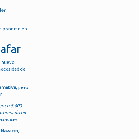
der
be ponerse en
afar
el nuevo
necesidad de
lamativa
, pero
r.
ienen 8.000
 interesado en
ncuentes.
 Navarro,