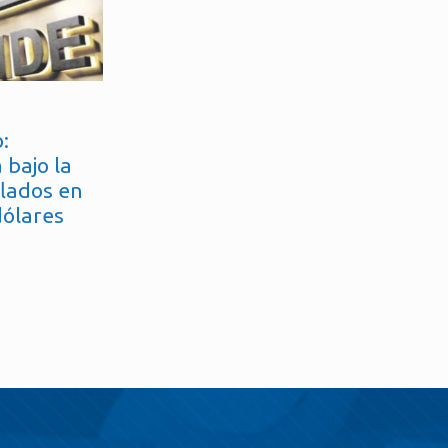
:
 bajo la
flados en
dólares