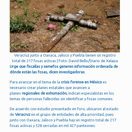
Veracruz junto a Oaxaca, Jalisco y Puebla tienen un registro
total de 217 fosas activas | Foto: David Bello/Diario de Xalapa
Urge que fiscalías y semefos generen información ordenada de
dónde están las fosas, dicen investigadoras
.
Para avanzar en el tema de la
crisis forense en México
es
necesario crear planes estatales que avancen a
planes
regionales de exhumación,
indican especialistas en los
temas de personas fallecidas sin identificar y fosas comunes.
De acuerdo con estudio presentado en foro, ubicaron al estado
de
Veracruz
en el grupo de entidades de alta prioridad, pues
junto con Oaxaca, Jalisco y Puebla hay un registro total de 217
fosas activas y 528 cerradas en mil 427 panteones.