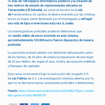
de
más de 100 equipos informáticos punteros y la creación de
tres centros de minado de criptomonedas ubicados en
Tamaraceite y El Sebadal
, así como un tercero en la
isla
de
Fuerteventura. En cambio, el dinero invertido por las víctimas
era en su mayor parte destinado por el investigado a
sufragar
una vida de lujos e inversiones esta vez sí, reales
.
Los investigadores policiales pudieron determinar que
del
medio millón de euros invertido en este sistema,
aproximadamente 320.000 euros fueron dispuestos de manera
particular
.
La operación policial culminó con detención del presunto autor
de los hechos, de 43 años de edad y la imputación de una mujer
de 63 por delitos de, según el caso, estafa, apropiación indebida
y blanqueo de capitales.
Esta causa se encuentra bajo la instrucción del Juzgado nº5
de
Las Palmas
de G.C. y la investigación continúa abierta, por lo
que no se descarta nuevas actuaciones policiales o detenciones.
Fuente.
https://www.epe.es/es/sucesos/20230627/lujos-coches-
alta-gama-estafa-89206276