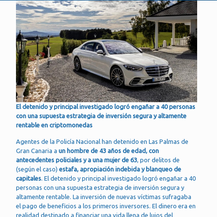
El detenido y principal investigado logró engañar a 40 personas
con una supuesta estrategia de inversión segura y altamente
rentable en criptomonedas
Agentes de la Policía Nacional han detenido en Las Palmas de
Gran Canaria a
un hombre de 43 años de edad, con
antecedentes policiales y a una mujer de 63
, por delitos de
(según el caso)
estafa, apropiación indebida y blanqueo de
capitales
. El detenido y principal investigado logró engañar a 40
personas con una supuesta estrategia de inversión segura y
altamente rentable. La inversión de nuevas víctimas sufragaba
el pago de beneficios a los primeros inversores. El dinero era en
realidad destinado a financiar una vida llena de lujos del