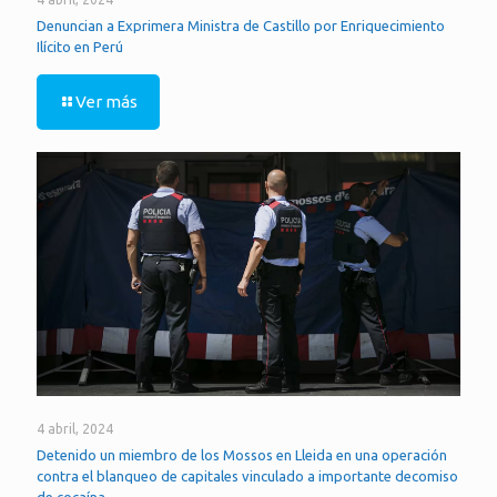
Denuncian a Exprimera Ministra de Castillo por Enriquecimiento
Ilícito en Perú
Ver más
4 abril, 2024
Detenido un miembro de los Mossos en Lleida en una operación
contra el blanqueo de capitales vinculado a importante decomiso