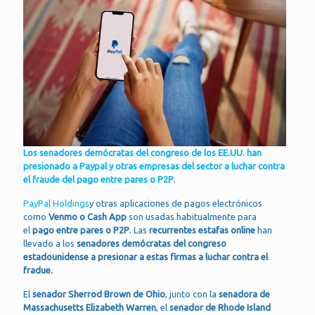
Los senadores demócratas del congreso de los EE.UU. han
presionado a Paypal y otras empresas del sector a luchar contra
el fraude del pago entre pares o P2P.
PayPal Holdings
y otras aplicaciones de pagos electrónicos
como
Venmo o Cash App
son usadas habitualmente para
el
pago entre pares o P2P
. Las
recurrentes estafas online
han
llevado a los
senadores demócratas del congreso
estadounidense a presionar a estas firmas a luchar contra el
fradue.
El
senador Sherrod Brown de Ohio
, junto con la
senadora de
Massachusetts Elizabeth Warren
, el
senador de Rhode Island