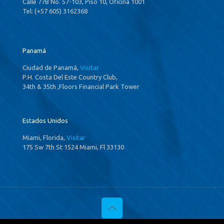
Calle 77B No. 57-103, Piso 10, Oficina 1001
Tel: (+57 605) 3162368
Panamá
Ciudad de Panamá,
Visitar
P.H. Costa Del Este Country Club,
34th & 35th ,Floors Financial Park Tower
Estados Unidos
Miami, Florida,
Visitar
175 Sw 7th St 1524 Miami, Fl 33130