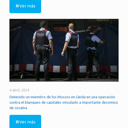
Ver más
4 abril, 2024
Detenido un miembro de los Mossos en Lleida en una operación
contra el blanqueo de capitales vinculado a importante decomiso
de cocaína
Ver más