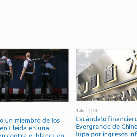
4 abril, 2024
Escándalo financiero
o un miembro de los
Evergrande de China
en Lleida en una
lupa por ingresos in
ón contra el blanqueo