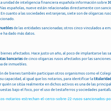
a la unidad de inteligencia financiera española información sobre
3
añías españolas, nueve están relacionadas directamente con sanci
. En cuanto a las sociedades extranjeras, siete son de oligarcas ru
ncionado.
nmuebles
de las entidades sancionadas; otros cinco vinculados a e
 se ha dado más datos.
bienes afectados. Hace justo un año, al poco de implantarse las sa
ntas bancarias
de cinco oligarcas rusos afectados por las sanciones
na de inmuebles.
ción de bienes también participan otros organismos como el Coleg
 capacidad, al igual que los notarios, para identificar la
titularidad
r quién se sitúa realmente en dichos activos es una de las principa
puestas bajo el foco, por el uso de testaferros y sociedades pantall
/los-notarios-estrechan-el-cerco-sobre-22-rusos-sancionados-po