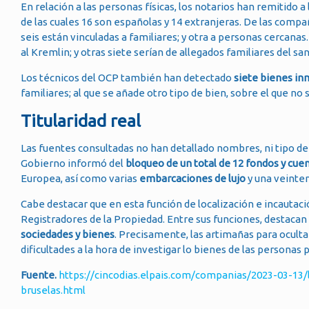
En relación a las personas físicas, los notarios han remitido 
de las cuales 16 son españolas y 14 extranjeras. De las comp
seis están vinculadas a familiares; y otra a personas cercanas
al Kremlin; y otras siete serían de allegados familiares del sa
Los técnicos del OCP también han detectado
siete bienes i
familiares; al que se añade otro tipo de bien, sobre el que no
Titularidad real
Las fuentes consultadas no han detallado nombres, ni tipo de 
Gobierno informó del
bloqueo de un total de 12 fondos y cue
Europea, así como varias
embarcaciones de lujo
y una veinte
Cabe destacar que en esta función de localización e incauta
Registradores de la Propiedad. Entre sus funciones, destacan su
sociedades y bienes
. Precisamente, las artimañas para oculta
dificultades a la hora de investigar lo bienes de las personas 
Fuente.
https://cincodias.elpais.com/companias/2023-03-13
bruselas.html