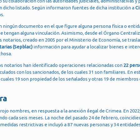
o su colaboración con las autoridades judiciales, administrativas y 
en dicho listado. Según informaron fuentes de dicha institución a
C
s.
an ningún documento en el que figure alguna persona física o entid
que tengan alguna vinculación. Asimismo, desde el Órgano Centrali
 notarios, creado en 2005 por el Ministerio de Economía, se trasla
arias (Sepblac)
información para ayudar a localizar bienes e inte
chosa.
los notarios han identificado operaciones relacionadas con
22 pers
culados con los sancionados, de los cuales 31 son familiares. En es
s cuales 19 son propiedad de los señalados y otras 19 de miembros 
ra
ojo nombres, en respuesta a la anexión ilegal de Crimea. En 2022,
ando cada seis meses. La noche del pasado 24 de febrero, coincidie
medidas restrictivas e incluyó a 87 nuevas personas y 34 entidad