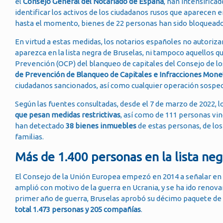
el
Consejo General del Notariado de España
, han intensificad
identificar los activos de los ciudadanos rusos que aparecen 
hasta el momento, bienes de 22 personas han sido bloqueado
En virtud a estas medidas, los notarios españoles no autoriz
aparezca en la lista negra de Bruselas, ni tampoco aquellos 
Prevención (OCP) del blanqueo de capitales del Consejo de los
de Prevención de Blanqueo de Capitales e Infracciones Monet
ciudadanos sancionados, así como cualquier operación sospe
Según las fuentes consultadas, desde el 7 de marzo de 2022, 
que pesan medidas restrictivas
, así como de 111 personas vin
han detectado
38 bienes inmuebles
de estas personas, de lo
familias.
Más de 1.400 personas en la lista neg
El Consejo de la Unión Europea empezó en 2014 a señalar en r
amplió con motivo de la guerra en Ucrania, y se ha ido renov
primer año de guerra, Bruselas aprobó su décimo paquete de 
total 1.473 personas y 205 compañías
.