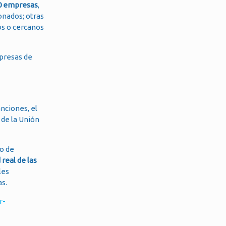
0 empresas
,
onados; otras
sos o cercanos
mpresas de
nciones, el
 de la Unión
io de
 real de las
les
as.
r-