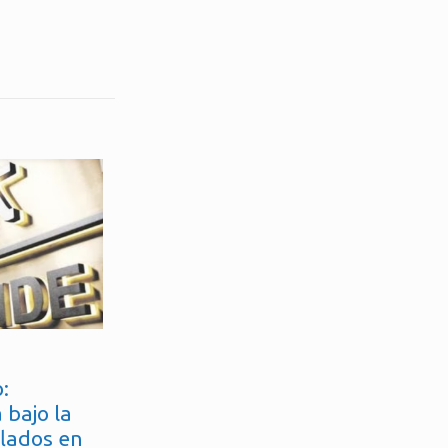
:
 bajo la
flados en