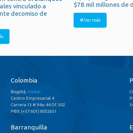
$78 mil millones de 
ales vinculado a
nte decomiso de
Ver más
ás
Colombia
Bogotá,
Visitar
C
Centro Empresarial 4
P
Carrera 13 # 94a-44 Of. 302
3
PBX: (+57 601) 8052651
Barranquilla
E