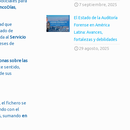
policiales para
7 septiembre, 2025
incoDías
,
El Estado de la Auditoría
ad que
Forense en América
zado de
Latina: Avances,
da al
Servicio
fortalezas y debilidades
reses de
29 agosto, 2025
onas sobre las
te sentido,
de sus
 el fichero se
ndo con el
es, sumando
en