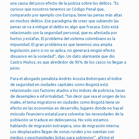
una causa del poco efecto de la justicia sobre los delitos. “Es
curioso que nosotros tenemos un Código Penal que,
comparado por ejemplo con Europa, tiene las penas más altas
en muchos delitos. Ese paradigma de creer que subiendo las
penas se va a mitigar el delito es algo que fracasa. Esto está
relacionado con la seguridad personal, que es afectada por
hurtos y estafas. El problema del sistema colombiano es la
impunidad. El gran problema es que tenemos una amplia
legislación, pero si no se aplica, no generará ningún efecto
disuasivo en la sociedad”, dijo. Un dato alarmante que dio
Castro Muñoz, es que alrededor de 95% de los casos no llegan a
juicio.
Para el abogado penalista Andrés Acosta Bohórquez el índice
de seguridad en ciudades capitales como Bogotá está
relacionado con factores atados a los índices de pobreza, tasas
de desempleo e informalidad. “Sin decir que sea el origen de los
males, el tema migratorio en ciudades como Bogotá tiene un
efecto en las economías en desarrollo, lugares donde no hay el
músculo financiero estatal para solventar las necesidades de la
población se traduce en delincuencia. No solo estamos
hablando de migración extranjera, sino de migración interna.
Los desplazados llegan de zonas rurales y no cuentan con
medios y oportunidades lícitas para sobrevivir”, afirmó el