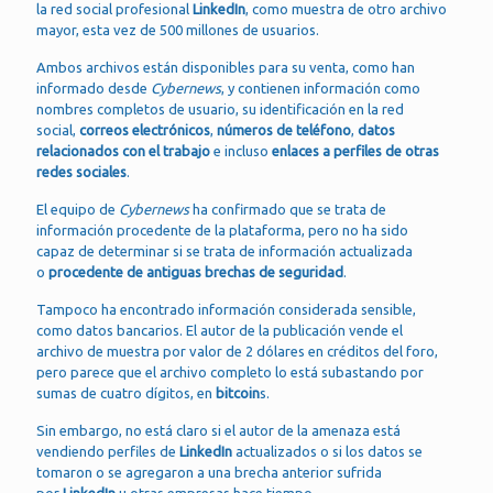
la red social profesional
LinkedIn
, como muestra de otro archivo
mayor, esta vez de 500 millones de usuarios.
Ambos archivos están disponibles para su venta, como han
informado desde
Cybernews
, y contienen información como
nombres completos de usuario, su identificación en la red
social,
correos electrónicos
,
números de teléfono
,
datos
relacionados con el trabajo
e incluso
enlaces a perfiles de otras
redes sociales
.
El equipo de
Cybernews
ha confirmado que se trata de
información procedente de la plataforma, pero no ha sido
capaz de determinar si se trata de información actualizada
o
procedente de antiguas brechas de seguridad
.
Tampoco ha encontrado información considerada sensible,
como datos bancarios. El autor de la publicación vende el
archivo de muestra por valor de 2 dólares en créditos del foro,
pero parece que el archivo completo lo está subastando por
sumas de cuatro dígitos, en
bitcoin
s.
Sin embargo, no está claro si el autor de la amenaza está
vendiendo perfiles de
LinkedIn
actualizados o si los datos se
tomaron o se agregaron a una brecha anterior sufrida
por
LinkedIn
u otras empresas hace tiempo.