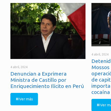
4 abril, 2024
Detenid
Mossos 
4 abril, 2024
operaci
Denuncian a Exprimera
de capit
Ministra de Castillo por
importa
Enriquecimiento Ilícito en Perú
cocaína
Ver más
Ver m