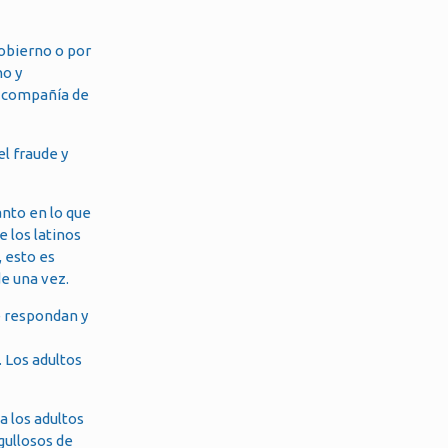
gobierno o por
no y
a compañía de
el fraude y
anto en lo que
 los latinos
 esto es
de una vez.
 respondan y
 Los adultos
.
a los adultos
gullosos de