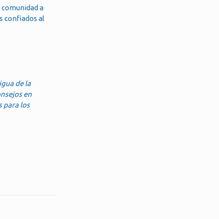
a comunidad a
s confiados al
igua de la
onsejos en
 para los