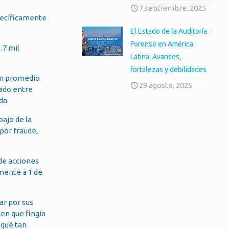
7 septiembre, 2025
specíficamente
El Estado de la Auditoría
Forense en América
.7 mil
Latina: Avances,
fortalezas y debilidades
 un promedio
29 agosto, 2025
bado entre
da.
bajo de la
por fraude,
de acciones
amente a 1 de
ar por sus
ien que fingía
¿qué tan