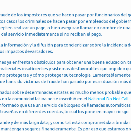
raude de los impostores que se hacen pasar por funcionarios del 
tos casos los criminales se hacen pasar por empleados del gobier
epten realizar un pago, o bien aseguran llamar en nombre de un
s del servicio inmediatamente si no reciben el pago.
a información y la difusión para concientizar sobre la incidencia d
uros impactos devastadores.
ienes ya enfrentan obstáculos para obtener una buena educación, t
 materiales insuficientes y sistemas desfavorables que impiden que
mo protegerse y cómo proteger su tecnología. Lamentablemente,
que han sido víctimas de fraude han pasado por esa situación más 
ormados sobre determinadas estafas es mucho menos probable que
s en la comunidad latina no se inscribió en el
National Do Not Call
informado que usa un servicio de bloqueo de llamadas automáticas.
ntraseñas en diferentes cuentas, lo cual los pone en mayor riesgo
ande y de más larga data, y como tal está comprometida a brindar 
se mantengan seguros financieramente. Es por eso que estamos or