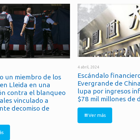
4 abril, 2024
Escándalo financiero
o un miembro de los
Evergrande de China
en Lleida en una
lupa por ingresos in
ón contra el blanqueo
$78 mil millones de 
ales vinculado a
nte decomiso de
Ver más
ás