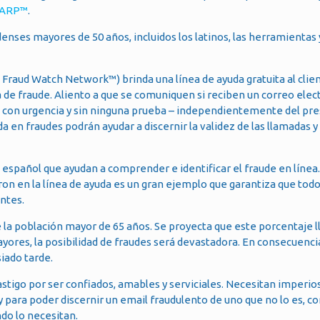
 AARP™
.
enses mayores de 50 años, incluidos los latinos, las herramientas 
Fraud Watch Network™) brinda una línea de ayuda gratuita al client
 de fraude. Aliento a que se comuniquen si reciben un correo elec
 con urgencia y sin ninguna prueba – independientemente del pre
da en fraudes podrán ayudar a discernir la validez de las llamadas 
 español que ayudan a comprender e identificar el fraude en línea.
ron en la línea de ayuda es un gran ejemplo que garantiza que tod
ntes.
 la población mayor de 65 años. Se proyecta que este porcentaje l
ayores, la posibilidad de fraudes será devastadora. En consecuenc
siado tarde.
igo por ser confiados, amables y serviciales. Necesitan imperi
 para poder discernir un email fraudulento de uno que no lo es, c
do lo necesitan.