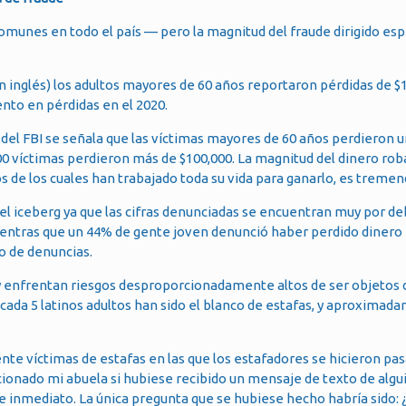
comunes en todo el país — pero la magnitud del fraude dirigido e
 en inglés) los adultos mayores de 60 años reportaron pérdidas de $1
nto en pérdidas en el 2020.
e del FBI se señala que las víctimas mayores de 60 años perdieron
0 víctimas perdieron más de $100,000. La magnitud del dinero ro
 de los cuales han trabajado toda su vida para ganarlo, es tremen
el iceberg ya que las cifras denunciadas se encuentran muy por de
ientras que un 44% de gente joven denunció haber perdido dinero 
po de denuncias.
 enfrentan riesgos desproporcionadamente altos de ser objetos 
cada 5 latinos adultos han sido el blanco de estafas, y aproximad
nte víctimas de estafas en las que los estafadores se hicieron pas
ccionado mi abuela si hubiese recibido un mensaje de texto de algu
e inmediato. La única pregunta que se hubiese hecho habría sido: 