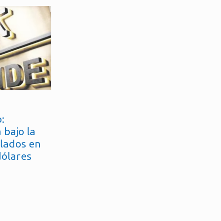
:
 bajo la
flados en
dólares