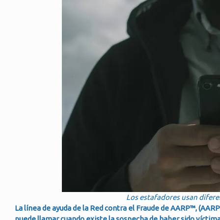
Los estafadores usan difere
La línea de ayuda de la Red contra el Fraude de AARP™, (AARP 
puede llamar cuando existe la sospecha de haber sido víctim