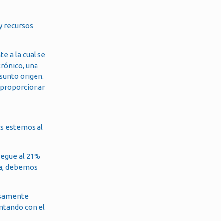
y recursos
e a la cual se
trónico, una
sunto origen.
y proporcionar
os estemos al
legue al 21%
ia, debemos
osamente
ontando con el