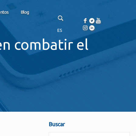
entos
Blog
ES
en combatir el
Buscar