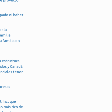
te proyecto
ipado ni haber
r la
familia
u familia en
a estructura
idos y Canadá,
enciales tener
presas
 Inc., que
io más rico de