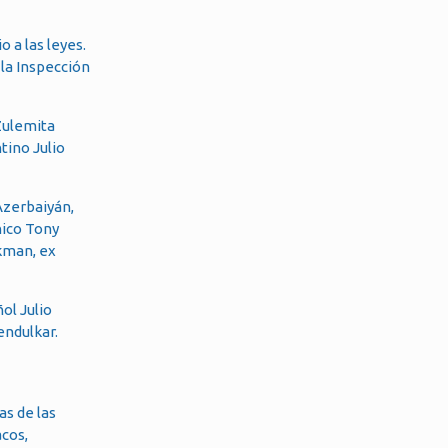
o a las leyes.
 la Inspección
Zulemita
tino Julio
 Azerbaiyán,
nico Tony
ckman, ex
ol Julio
endulkar.
as de las
acos,