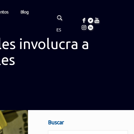
entos
Blog
ES
es involucra a
les
Buscar