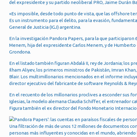
del expresidente y su partido neoliberal PRO, Jaime Durán 
«Es imposible, desde todo punto de vista, que las offshore tenga
Es un instrumento para el delito, para la evasión, fundamental
General de Justicia (IGJ) argentina.
En la investigación Pandora Papers, para la que participaron
Menem, hija del expresidente Carlos Menem, y de Humberto Gr
Grondona.
En el listado también figuran Abdalá II, rey de Jordania; los 
Ilham Aliyev, los primeros ministros de Pakistán, Imran Khan,
Blair. Los multimillonarios mencionados en el informe incluy
director ejecutivo del fabricante de software Reynolds & Rey
En el recuento de los millonarios proclives a esconder sus fo
Iglesias, la modelo alemana Claudia Schiffer, el entrenador ca
Figura también el ex director del Fondo Monetario Internac
Una filtración de más de unos 12 millones de documentos conf
personas más influyentes y conocidas en el mundo, abriendo l