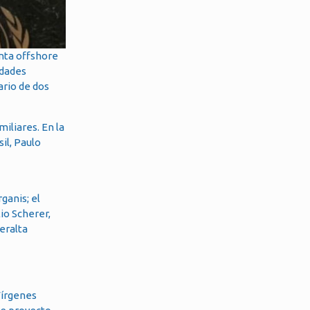
nta offshore
edades
ario de dos
iliares. En la
il, Paulo
ganis; el
io Scherer,
eralta
Vírgenes