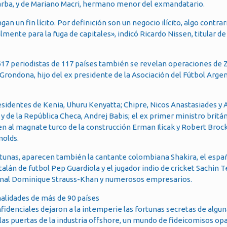
Barba, y de Mariano Macri, hermano menor del exmandatario.
n un fin lícito. Por definición son un negocio ilícito, algo contrari
mente para la fuga de capitales», indicó Ricardo Nissen, titular de
 617 periodistas de 117 países también se revelan operaciones de 
ondona, hijo del ex presidente de la Asociación del Fútbol Argen
presidentes de Kenia, Uhuru Kenyatta; Chipre, Nicos Anastasiades y
 y de la República Checa, Andrej Babis; el ex primer ministro britá
en al magnate turco de la construcción Erman Ilicak y Robert Bro
nolds.
rtunas, aparecen también la cantante colombiana Shakira, el españ
talán de futbol Pep Guardiola y el jugador indio de cricket Sachin T
ional Dominique Strauss-Khan y numerosos empresarios.
idenciales dejaron a la intemperie las fortunas secretas de algun
as puertas de la industria offshore, un mundo de fideicomisos op