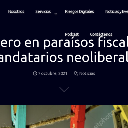
Nosotros
Servicios
Riesgos Digitales
Noticias y Ev
Podcast
Contáctenos
ero en paraísos fiscal
ndatarios neolibera
7 octubre, 2021
Noticias