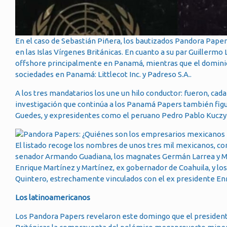
En el caso de Sebastián Piñera, los bautizados Pandora Pap
en las Islas Vírgenes Británicas. En cuanto a su par Guillermo
offshore principalmente en Panamá, mientras que el dominica
sociedades en Panamá: Littlecot Inc. y Padreso S.A..
A los tres mandatarios los une un hilo conductor: fueron, cad
investigación que continúa a los Panamá Papers también figu
Guedes, y expresidentes como el peruano Pedro Pablo Kuczyn
El listado recoge los nombres de unos tres mil mexicanos, co
senador Armando Guadiana, los magnates Germán Larrea y Marí
Enrique Martínez y Martínez, ex gobernador de Coahuila, y l
Quintero, estrechamente vinculados con el ex presidente En
Los latinoamericanos
Los Pandora Papers revelaron este domingo que el presidente 