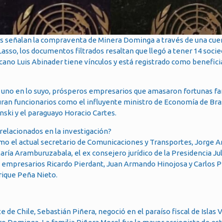
ers señalan la compraventa de Minera Dominga a través de una cue
 Lasso, los documentos filtrados resaltan que llegó a tener 14 soci
no Luis Abinader tiene vínculos y está registrado como benefici
a uno en lo suyo, prósperos empresarios que amasaron fortunas fam
ran funcionarios como el influyente ministro de Economía de Bras
ski y el paraguayo Horacio Cartes.
mo el actual secretario de Comunicaciones y Transportes, Jorge Ar
a Aramburuzabala, el ex consejero jurídico de la Presidencia Jul
os empresarios Ricardo Pierdant, Juan Armando Hinojosa y Carlos P
rique Peña Nieto.
de Chile, Sebastián Piñera, negoció en el paraíso fiscal de Islas 