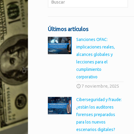
Últimos artículos
Sanciones OFAC:
implicaciones reales,
alcances globales y
lecciones para el
cumplimiento
corporativo
7 noviembre, 2025
Ciberseguridad y fraude:
¿están los auditores
forenses preparados
para los nuevos
escenarios digitales?