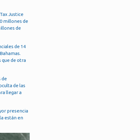
Tax Justice
00 millones de
illones de
ciales de 14
s Bahamas.
s que de otra
s de
oculta de las
ra llegar a
ayor presencia
ala están en