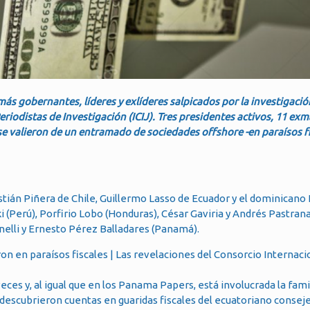
 más gobernantes, líderes y exlíderes salpicados por la investigaci
eriodistas de Investigación (ICIJ). Tres presidentes activos, 11 ex
 se valieron de un entramado de sociedades offshore -en paraísos fi
stián Piñera de Chile, Guillermo Lasso de Ecuador y el dominicano 
(Perú), Porfirio Lobo (Honduras), César Gaviria y Andrés Pastrana
inelli y Ernesto Pérez Balladares (Panamá).
s y, al igual que en los Panama Papers, está involucrada la famil
descubrieron cuentas en guaridas fiscales del ecuatoriano conseje