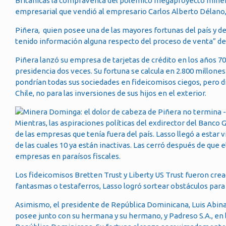
Británicas la compraventa del polémico megaproyecto minero
empresarial que vendió al empresario Carlos Alberto Délano,
Piñera, quien posee una de las mayores fortunas del país y d
tenido información alguna respecto del proceso de venta” 
Piñera lanzó su empresa de tarjetas de crédito en los años 70
presidencia dos veces. Su fortuna se calcula en 2.800 millone
pondrían todas sus sociedades en fideicomisos ciegos, pero 
Chile, no para las inversiones de sus hijos en el exterior.
Mientras, las aspiraciones políticas del exdirector del Banco 
de las empresas que tenía fuera del país. Lasso llegó a estar
de las cuales 10 ya están inactivas. Las cerró después de que 
empresas en paraísos fiscales.
Los fideicomisos Bretten Trust y Liberty US Trust fueron c
fantasmas o testaferros, Lasso logró sortear obstáculos para
Asimismo, el presidente de República Dominicana, Luis Abinad
posee junto con su hermana y su hermano, y Padreso S.A., en l