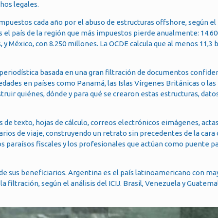
hos legales.
mpuestos cada año por el abuso de estructuras offshore, según el 
 es el país de la región que más impuestos pierde anualmente: 14.6
, y México, con 8.250 millones. La OCDE calcula que al menos 11,3 b
periodística basada en una gran filtración de documentos confiden
edades en países como Panamá, las Islas Vírgenes Británicas o la
ruir quiénes, dónde y para qué se crearon estas estructuras, dato
s de texto, hojas de cálculo, correos electrónicos eimágenes, acta
iarios de viaje, construyendo un retrato sin precedentes de la cara 
os paraísos fiscales y los profesionales que actúan como puente pa
0 de sus beneficiarios. Argentina es el país latinoamericano con m
a filtración, según el análisis del ICIJ. Brasil, Venezuela y Guatem