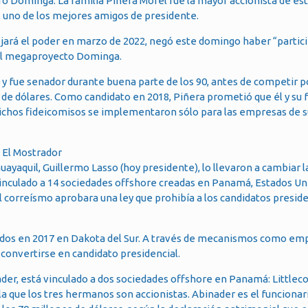
 Dominga. La familia Piñera Morel fue la mayor accionista de es
 uno de los mejores amigos de presidente.
ejará el poder en marzo de 2022, negó este domingo haber “partic
del megaproyecto Dominga.
 y fue senador durante buena parte de los 90, antes de competir po
s de dólares. Como candidato en 2018, Piñera prometió que él y su 
dichos fideicomisos se implementaron sólo para las empresas de s
Guayaquil, Guillermo Lasso (hoy presidente), lo llevaron a cambiar l
 vinculado a 14 sociedades offshore creadas en Panamá, Estados Un
el correísmo aprobara una ley que prohibía a los candidatos presid
reados en 2017 en Dakota del Sur. A través de mecanismos como em
 convertirse en candidato presidencial.
er, está vinculado a dos sociedades offshore en Panamá: Littlecot
a que los tres hermanos son accionistas. Abinader es el funcionar