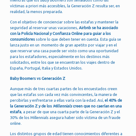
mientras que los
Baby Boomers
son señalados como las
víctimas a priori más accesibles, la Generación Z resulta ser, en
realidad, la menos preparada.
Con el objetivo de concienciar sobre las estafas y mantener la
seguridad al reservar unas vacaciones,
Airbnb se ha asociado
con la Policía Nacional y Confianza Online para guiar a los
consumidores
sobre lo que deben tener en cuenta. Esta guía se
lanza justo en un momento de gran apetito por viajar y en el
que reservar una casa puede ser visto como una oportunidad
para los estafadores, especialmente en los destinos más
solicitados, entre los que se encuentran los viajes dentro de
España, Portugal, Italia y Estados Unidos.
Baby Boomers vs Generación Z
Aunque más de tres cuartas partes de los encuestados creen
que las estafas son cada vez más convincentes, la manera de
percibirlas y enfrentarse a ellas varía con la edad. Así,
el 40% de
la Generación Z y de los
Millennials
creen que no caerían en una
estafa
, a pesar de que una cuarta parte de la Generación Z y el
30% de los Millennials asegura haber sido víctima de un fraude
online.
Los distintos grupos de edad tienen conocimientos diferentes a