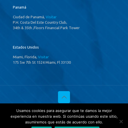
Panamá
Ciudad de Panamá,
Visitar
P.H. Costa Del Este Country Club,
34th & 35th ,Floors Financial Park Tower
Estados Unidos
Miami, Florida,
Visitar
175 Sw 7th St 1524 Miami, Fl 33130
© 2020 Investigaciones Estratégicas & Asociados. All Rights
Usamos cookies para asegurar que te damos la mejor
Reserved
experiencia en nuestra web. Si continúas usando este sitio,
Política de privacidad
y
Tratamientos de datos.
asumiremos que estás de acuerdo con ello.