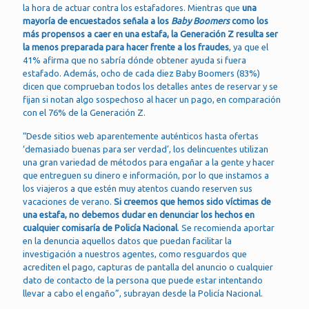
la hora de actuar contra los estafadores. Mientras que
una
mayoría de encuestados señala a los
Baby Boomers
como los
más propensos a caer en una estafa, la Generación Z resulta ser
la menos preparada para hacer frente a los fraudes
, ya que el
41% afirma que no sabría dónde obtener ayuda si fuera
estafado. Además, ocho de cada diez Baby Boomers (83%)
dicen que comprueban todos los detalles antes de reservar y se
fijan si notan algo sospechoso al hacer un pago, en comparación
con el 76% de la Generación Z.
“Desde sitios web aparentemente auténticos hasta ofertas
‘demasiado buenas para ser verdad’, los delincuentes utilizan
una gran variedad de métodos para engañar a la gente y hacer
que entreguen su dinero e información, por lo que instamos a
los viajeros a que estén muy atentos cuando reserven sus
vacaciones de verano.
Si creemos que hemos sido víctimas de
una estafa, no debemos dudar en denunciar los hechos en
cualquier comisaría de Policía Nacional
. Se recomienda aportar
en la denuncia aquellos datos que puedan facilitar la
investigación a nuestros agentes, como resguardos que
acrediten el pago, capturas de pantalla del anuncio o cualquier
dato de contacto de la persona que puede estar intentando
llevar a cabo el engaño”, subrayan desde la Policía Nacional.