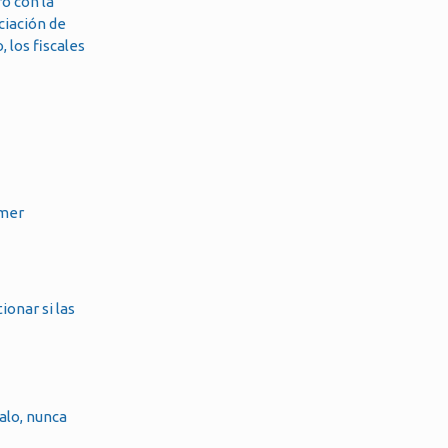
ro con la
ciación de
 los fiscales
imer
onar si las
alo, nunca