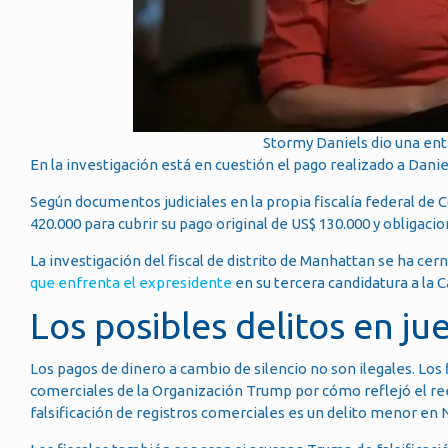
Stormy Daniels dio una ent
En la investigación está en cuestión el pago realizado a Dan
Según documentos judiciales en la propia fiscalía federal de 
420.000 para cubrir su pago original de US$ 130.000 y obligaci
La investigación del fiscal de distrito de Manhattan se ha ce
que enfrenta el expresidente
en su tercera candidatura a la C
Los posibles delitos en ju
Los pagos de dinero a cambio de silencio no son ilegales. Los 
comerciales de la Organización Trump por cómo reflejó el ree
falsificación de registros comerciales es un delito menor en 