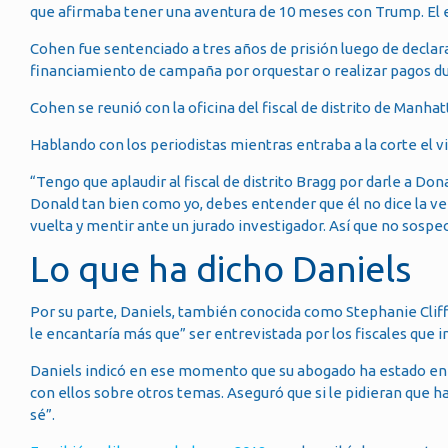
que afirmaba tener una aventura de 10 meses con Trump. El
Cohen fue sentenciado a tres años de prisión luego de declara
financiamiento de campaña por orquestar o realizar pagos d
Cohen se reunió con la oficina del fiscal de distrito de Manh
Hablando con los periodistas mientras entraba a la corte el v
“Tengo que aplaudir al fiscal de distrito Bragg por darle a Don
Donald tan bien como yo, debes entender que él no dice la verda
vuelta y mentir ante un jurado investigador. Así que no sospec
Lo que ha dicho Daniels
Por su parte, Daniels, también conocida como Stephanie Clif
le encantaría más que” ser entrevistada por los fiscales que 
Daniels indicó en ese momento que su abogado ha estado en 
con ellos sobre otros temas. Aseguró que si le pidieran que ha
sé”.