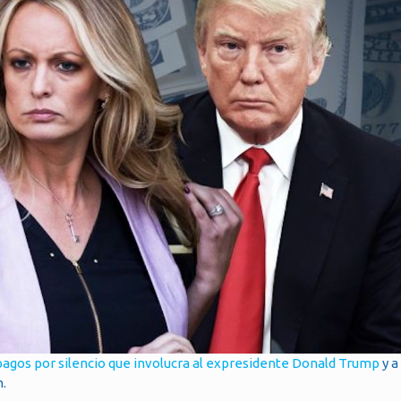
agos por silencio que involucra al expresidente Donald Trump
y a
n.