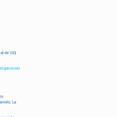
tal de US$
estigaciones
os
aniels. La