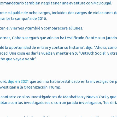
 exmandatario también negó tener una aventura con McDougal.
rse culpable de ocho cargos, incluidos dos cargos de violaciones d
urante la campaña de 2016.
attan el viernes y también comparecerá el lunes.
iernes, Cohen aseguró que aún no ha testificado frente a un jurado
ald la oportunidad de entrar y contar su historia”, dijo. “Ahora, con
d. Una cosa es dar la vuelta y mentir en tu ‘Untruth Social’ y otra
ho que vaya a venir”.
ford,
dijo en 2021
que aún no había testificado en la investigación 
investigan a la Organización Trump.
contacto con los investigadores de Manhattan y Nueva York y que
blara con los investigadores o con un jurado investigador, “les dirí