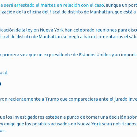
ue será arrestado el martes en relación con el caso
, aunque un por
ación de la oficina del fiscal de distrito de Manhattan, que está a 
licación de la ley en Nueva York han celebrado reuniones para dis
fiscal de distrito de Manhattan se negó a hacer comentarios el sá
 la primera vez que un expresidente de Estados Unidos y un import
cal.
?
 pidieron recientemente a Trump que compareciera ante el jurado inv
que los investigadores estaban a punto de tomar una decisión sobre
ey exige que los posibles acusados en Nueva York sean notificados 
os.