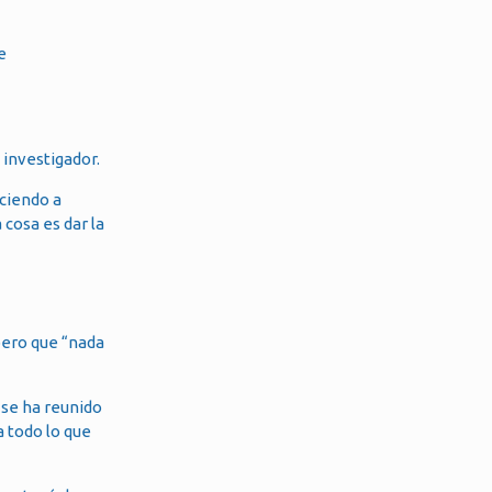
e
 investigador.
ociendo a
 cosa es dar la
pero que “nada
 se ha reunido
a todo lo que