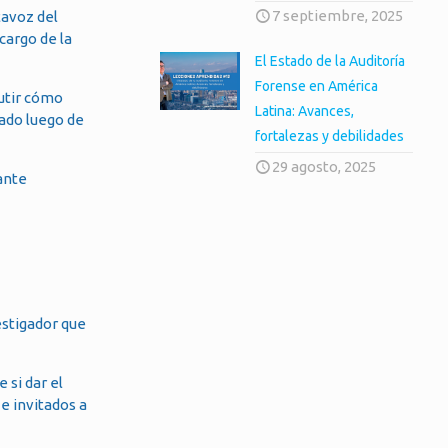
7 septiembre, 2025
tavoz del
cargo de la
El Estado de la Auditoría
Forense en América
cutir cómo
Latina: Avances,
bado luego de
fortalezas y debilidades
29 agosto, 2025
ante
estigador que
 si dar el
e invitados a