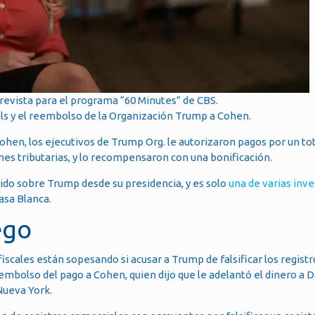
revista para el programa “60 Minutes” de CBS.
iels y el reembolso de la Organización Trump a Cohen.
Cohen, los ejecutivos de Trump Org. le autorizaron pagos por un to
ones tributarias, y lo recompensaron con una bonificación.
rnido sobre Trump desde su presidencia, y es solo
una de varias inv
asa Blanca.
ego
fiscales están sopesando si acusar a Trump de falsificar los registr
mbolso del pago a Cohen, quien dijo que le adelantó el dinero a D
Nueva York.