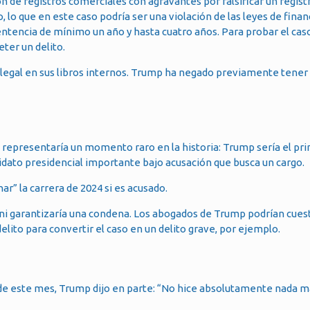
n de registros comerciales con agravantes por falsificar un regist
, lo que en este caso podría ser una violación de las leyes de finan
ntencia de mínimo un año y hasta cuatro años. Para probar el caso,
ter un delito.
egal en sus libros internos. Trump ha negado previamente tener
gos, representaría un momento raro en la historia: Trump sería el pr
dato presidencial importante bajo acusación que busca un cargo.
r” la carrera de 2024 si es acusado.
 ni garantizaría una condena. Los abogados de Trump podrían cuesti
lito para convertir el caso en un delito grave, por ejemplo.
s de este mes, Trump dijo en parte: “No hice absolutamente nada m