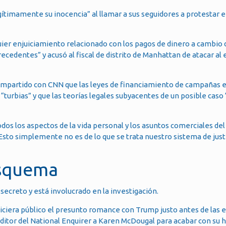
ítimamente su inocencia” al llamar a sus seguidores a protestar e
ier enjuiciamiento relacionado con los pagos de dinero a cambio d
ecedentes” y acusó al fiscal de distrito de Manhattan de atacar al
ompartido con CNN que las leyes de financiamiento de campañas e
“turbias” y que las teorías legales subyacentes de un posible caso
o todos los aspectos de la vida personal y los asuntos comerciales de
to simplemente no es de lo que se trata nuestro sistema de justic
esquema
ecreto y está involucrado en la investigación.
iciera público el presunto romance con Trump justo antes de las 
ditor del National Enquirer a Karen McDougal para acabar con su hi