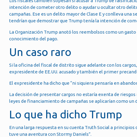
Los fiscales también sopesan si acusar a Trump de falsificació
intención de cometer otro delito o ayudar u ocultar otro delito
campañas. Ese es un delito mayor de Clase E y conlleva una se
tendrían que demostrar que Trump tenía la intención de come
La Organización Trump anotó los reembolsos como un gasto l
conocimiento del pago.
Un caso raro
Si la oficina del fiscal de distrito sigue adelante con los car
expresidente de EE.UU. acusado y también el primer precandi
El expresidente ha dicho que “ni siquiera pensaría en abandona
La decisión de presentar cargos no estaría exenta de riesgos
leyes de financiamiento de campañas se aplicarían como un de
Lo que ha dicho Trump
En una larga respuesta en su cuenta Truth Social a principio
tuve una aventura con Stormy Daniels”.