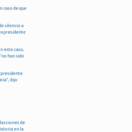
n caso de que
e silencio a
 expresidente
n este caso,
 “no han sido
l presidente
ia”, dijo
elecciones de
storia en la