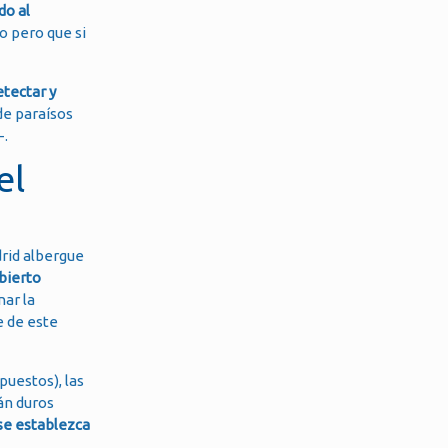
do al
o pero que si
etectar y
de paraísos
-.
el
drid albergue
bierto
nar la
e de este
puestos), las
rán duros
 se establezca