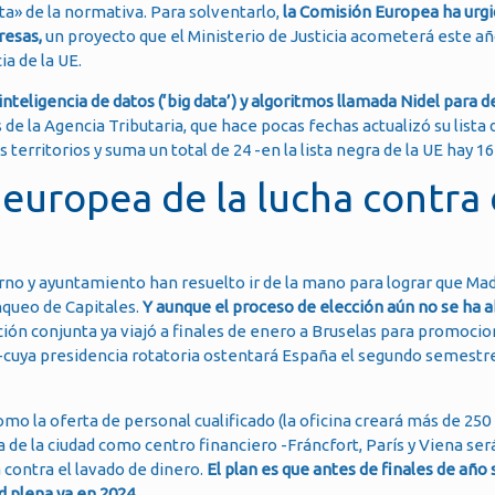
ta» de la normativa. Para solventarlo,
la Comisión Europea ha urgi
presas,
un proyecto que el Ministerio de Justicia acometerá este añ
ia de la UE.
teligencia de datos (‘big data’) y algoritmos llamada Nidel para d
de la Agencia Tributaria, que hace pocas fechas actualizó su lista 
territorios y suma un total de 24 -en la lista negra de la UE hay 16
europea de la lucha contra 
erno y ayuntamiento han resuelto ir de la mano para lograr que Ma
nqueo de Capitales.
Y aunque el proceso de elección aún no se ha a
ción conjunta ya viajó a finales de enero a Bruselas para promocio
 -cuya presidencia rotatoria ostentará España el segundo semestr
o la oferta de personal cualificado (la oficina creará más de 250 
ia de la ciudad como centro financiero -Fráncfort, París y Viena se
 contra el lavado de dinero.
El plan es que antes de finales de año
d plena ya en 2024.