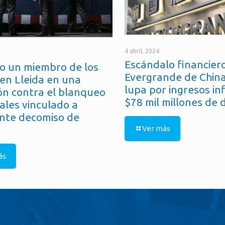
4 abril, 2024
Escándalo financiero
o un miembro de los
Evergrande de China
en Lleida en una
lupa por ingresos in
ón contra el blanqueo
$78 mil millones de 
ales vinculado a
nte decomiso de
Ver más
ás