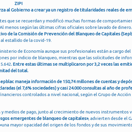
ZIPI
za al Gobierno a crear ya un registro de titularidades reales de e
ntes que se recuerdan y modificó muchas formas de comportamien
Al menos según las últimas cifras oficiales sobre lavado de dinero.
utivo de la Comisión de Prevención del Blanqueo de Capitales (Sepb
l estallido de la covid-19.
nisterio de Economía aunque sus profesionales están a cargo del
nes por indicio de blanqueo, mientras que las solicitudes de info
 5.642
. Entre estas últimas se multiplicaron por 3,2 veces las emiti
itad del total.
Sepblac maneja información de 150,74 millones de cuentas y depós
laradas (el 7,6% sociedades) y casi 24.000 consultas al año de prof
financieros controlados a nivel nacional, según el Grupo de Acción
 y medios de pago, junto al crecimiento de nuevos instrumentos v
sgos emergentes de blanqueo de capitales»
, advierten desde el G
«una mayor opacidad del origen de los fondos y de sus movimiento