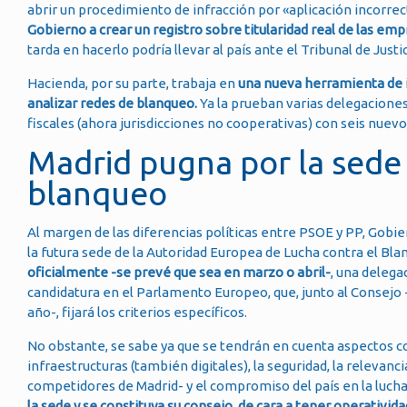
abrir un procedimiento de infracción por «aplicación incorrec
Gobierno a crear un registro sobre titularidad real de las em
tarda en hacerlo podría llevar al país ante el Tribunal de Justic
Hacienda, por su parte, trabaja en
una nueva herramienta de in
analizar redes de blanqueo.
Ya la prueban varias delegaciones 
fiscales (ahora jurisdicciones no cooperativas) con seis nuevos 
Madrid pugna por la sede 
blanqueo
Al margen de las diferencias políticas entre PSOE y PP, Gobi
la futura sede de la Autoridad Europea de Lucha contra el Bla
oficialmente -se prevé que sea en marzo o abril-
, una delega
candidatura en el Parlamento Europeo, que, junto al Consejo
año-, fijará los criterios específicos.
No obstante, se sabe ya que se tendrán en cuenta aspectos com
infraestructuras (también digitales), la seguridad, la relevanc
competidores de Madrid- y el compromiso del país en la lucha
la sede y se constituya su consejo, de cara a tener operativida