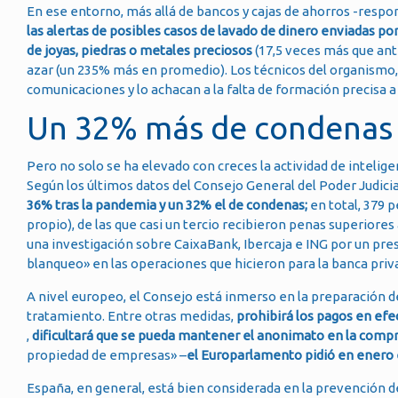
En ese entorno, más allá de bancos y cajas de ahorros -respon
las alertas de posibles casos de lavado de dinero enviadas po
de joyas, piedras o metales preciosos
(17,5 veces más que ante
azar (un 235% más en promedio). Los técnicos del organismo, 
comunicaciones y lo achacan a la falta de formación precisa a 
Un 32% más de condenas
Pero no solo se ha elevado con creces la actividad de intelige
Según los últimos datos del Consejo General del Poder Judicia
36% tras la pandemia y un 32% el de condenas;
en total, 379 p
propio), de las que casi un tercio recibieron penas superiores
una investigación sobre CaixaBank, Ibercaja e ING por un pr
blanqueo» en las operaciones que hicieron para la banca pri
A nivel europeo, el Consejo está inmerso en la preparación 
tratamiento. Entre otras medidas,
prohibirá los pagos en efe
,
dificultará que se pueda mantener el anonimato en la compr
propiedad de empresas» –
el Europarlamento pidió en enero 
España, en general, está bien considerada en la prevención d