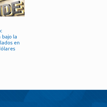
:
 bajo la
flados en
dólares