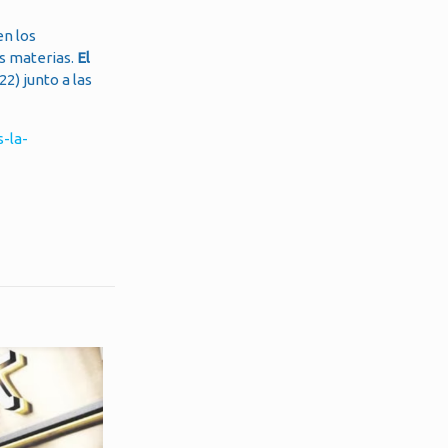
en los
as materias.
El
22) junto a las
-la-