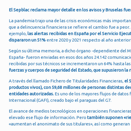
El Sepblac reclama mayor detalle en los avisos y Bruselas fuer
La pandemia trajo una de las crisis económicas más importa
que a delincuencia financiera se refiere el cambio fue a peor. 
ejemplo,
las alertas recibidas en España por el Servicio Ejec
dispararon un 51%
entre 2020 y 2021 respecto al año anterior a
Según su última memoria, a dicho órgano -dependiente del Mi
España- fueron enviadas en esos dos años 24.142 comunicacio
recibidas por sus técnicos se incrementaron un 64% hasta las
fuerzas y cuerpos de seguridad del Estado, que supusieron la m
A través del llamado Fichero de Titularidades Financieras,
el 
productos vivos), con 59,68 millones de personas distintas dec
entidades autorizadas.
Es uno de los mayores flujos de datos 
Internacional (GAFI), creado bajo el paraguas del G7.
El avance de medios tecnológicos en operaciones financieras
elevado ese flujo de información. Pero
también suponen «rie
«aumentan el anonimato de sus titulares», así como generan 