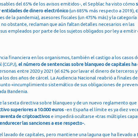
sables del 65% de los avisos emitidos-, el Sepblac ha visto cómo
s
r entidades de dinero electrónico
(un 685% más respecto a 2019),
c
s de la pandemia), asesores fiscales (un 475% más) y la categoría
no obstante, reclaman que aún faltan detalles necesarios en las
sus empleados por parte de los sujetos obligados por ley a emitir 
ncia financiera en los organismos, también el castigo a los casos 
l (CGPJ),
el número de sentencias sobre blanqueo de capitales ha 
ersonas entre 2020 y 2021 (el 62% por lavar el dinero de terceros y 
 a los dos años de cárcel. La Audiencia Nacional reabrió a finales d
esunto «incumplimiento sistemático de sus obligaciones de preven
vada Bandenia.
de la sexta directiva sobre blanqueo y de un nuevo reglamento que
ctivo superiores a 10.000 euros
-en España el límite es ya diez vec
aventa de criptoactivos
e impedirá ocultarse «tras múltiples capa
endurecer las sanciones a ese respecto-.
el lavado de capitales, pero mantiene una laguna que ha llevado a 