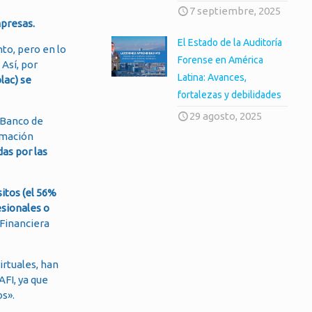
7 septiembre, 2025
mpresas.
El Estado de la Auditoría
to, pero en lo
Forense en América
 Así, por
Latina: Avances,
lac) se
fortalezas y debilidades
29 agosto, 2025
 Banco de
rmación
das por las
itos (el 56%
esionales o
 Financiera
irtuales, han
AFI, ya que
s».