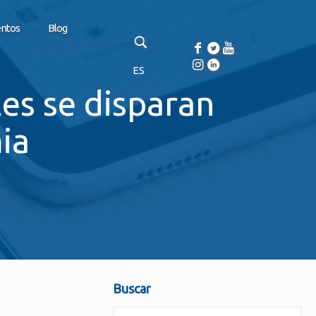
entos
Blog
ES
les se disparan
ia
Buscar