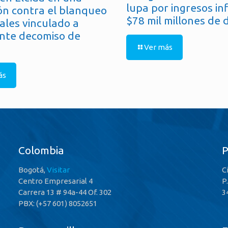
lupa por ingresos in
ón contra el blanqueo
$78 mil millones de 
ales vinculado a
nte decomiso de
Ver más
ás
Colombia
Bogotá,
Visitar
C
Centro Empresarial 4
P
Carrera 13 # 94a-44 Of. 302
3
PBX: (+57 601) 8052651