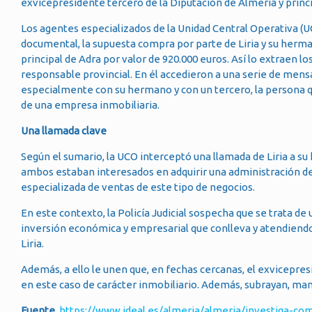
exvicepresidente tercero de la Diputación de Almería y princ
Los agentes especializados de la Unidad Central Operativa (UC
documental, la supuesta compra por parte de Liria y su herman
principal de Adra por valor de 920.000 euros. Así lo extraen lo
responsable provincial. En él accedieron a una serie de mensa
especialmente con su hermano y con un tercero, la persona qu
de una empresa inmobiliaria.
Una llamada clave
Según el sumario, la UCO interceptó una llamada de Liria a su
ambos estaban interesados en adquirir una administración de
especializada de ventas de este tipo de negocios.
En este contexto, la Policía Judicial sospecha que se trata d
inversión económica y empresarial que conlleva y atendiendo 
Liria.
Además, a ello le unen que, en fechas cercanas, el exvicepres
en este caso de carácter inmobiliario. Además, subrayan, ma
Fuente.
https://www.ideal.es/almeria/almeria/investiga-co