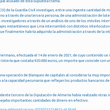
ipal acusado de esta supuesta trama.
O) de la Guardia Civil investigan, entre una ingente cantidad de m
o a través de una tercera persona, de una administración de loterí
s investigadores a través de un análisis de uno de los móviles inte
jes instantáneos que Liria intercambió con distintos interlocutor
e finalmente habría adquirido la administración a través de la i
 hermano, efectuada el 14 de enero de 2021, de cuyo contenido se 
 lotería que costaba 920.000 euros, un importe que coincide con 
e una operación de blanqueo de capitales al considerar la muy impo
a la capacidad pecuniaria que reflejan los productos bancarios d
idente tercero de la Diputación de Almería había realizado otras i
nejaba importantes cantidades de dinero en efectivo.
mpra-administracion-20230215214633-nt.html