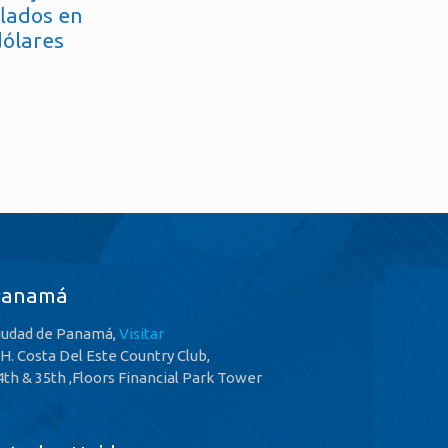
flados en
dólares
Panamá
iudad de Panamá,
Visitar
.H. Costa Del Este Country Club,
4th & 35th ,Floors Financial Park Tower