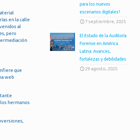
para los nuevos
escenarios digitales?
aterial
as en la calle
7 septiembre, 2025
rvenidos al
es, pero
El Estado de la Auditoría
ntermediación
Forense en América
Latina: Avances,
fortalezas y debilidades
29 agosto, 2025
infiere que
una web
rtante
e los hermanos
nversiones,