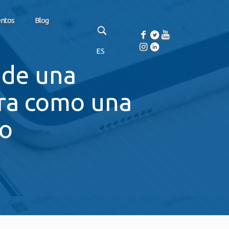
entos
Blog
ES
 de una
dra como una
eo