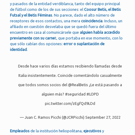
y pasados de la entidad verdiblanca, tanto del equipo principal
de fútbol como de los de sus secciones: el
Coosur Betis, el Betis
Futsal y el Betis Féminas
. No parece, dado el alto número de
receptores de esos contactos, una mera
coincidencia
. Incluso, un
afiliado en cuestión desvelaba que se quedó fuera del último
encuentro en casa al comunicársele que
alguien había accedido
previamente con su carne
t, que portaba en ese momento, con lo
que sólo cabían dos opciones:
error o suplantación de
identidad
.
Desde hace varios días estamos recibiendo llamadas desde
Italia insistentemente. Coincide comentándolo casualmente
que todos somos socios del
@RealBetis
¿Le está pasando a
alguien más?
#seguridad
#LOPD
pic.twitter.com/zEgfQd9LOd
— Juan C. Ramos Picchi (@JCRPicchi)
September 27, 2022
Empleados
de la institución heliopolitana,
ejecutivos
y