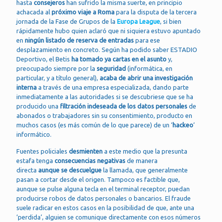
hasta
consejeros
han sufrido la misma suerte, en principio
achacada al
próximo viaje a Roma
para la disputa de la tercera
jornada de la Fase de Grupos de la
Europa League
, si bien
rápidamente hubo quien aclaró que ni siquiera estuvo apuntado
en
ningún listado de reserva de entradas
para ese
desplazamiento en concreto. Según ha podido saber ESTADIO
Deportivo, el Betis
ha tomado ya cartas en el asunto
y,
preocupado siempre por la
seguridad
(informática, en
particular, y a título general),
acaba de abrir una investigación
interna
a través de una empresa especializada, dando parte
inmediatamente a las autoridades si se descubriese que se ha
producido una
filtración indeseada de los datos personales
de
abonados o trabajadores sin su consentimiento, producto en
muchos casos (es más común de lo que parece) de un ‘
hackeo
‘
informático.
Fuentes policiales
desmienten
a este medio que la presunta
estafa tenga
consecuencias negativas
de manera
directa
aunque se descuelgue
la llamada, que generalmente
pasan a cortar desde el origen. Tampoco es factible que,
aunque se pulse alguna tecla en el terminal receptor, puedan
producirse robos de datos personales o bancarios. El fraude
suele radicar en estos casos en la posibilidad de que, ante una
‘perdida’, alguien se comunique directamente con esos números