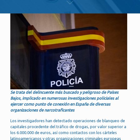
Se trata del delincuente más buscado y peligroso de Países
Bajos, implicado en numerosas investigaciones policiales al
ejercer como punto de conexión en España de diversas
organizaciones de narcotraficantes
Los investigadores han detectado operaciones de blanqueo de
capitales procedente del tráfico de drogas, por valor superior a
los 6.000.000 de euros, así como contactos con los cárteles
latinoamericanos y otras organizaciones criminales europeas