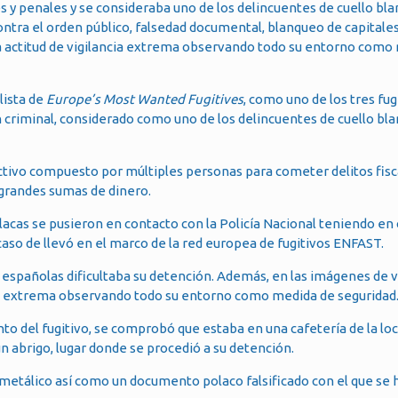
es y penales y se consideraba uno de los delincuentes de cuello bl
ntra el orden público, falsedad documental, blanqueo de capitales, 
a actitud de vigilancia extrema observando todo su entorno como
lista de
Europe’s Most Wanted Fugitives
, como uno de los tres fu
n criminal, considerado como uno de los delincuentes de cuello bl
ictivo compuesto por múltiples personas para cometer delitos fisc
 grandes sumas de dinero.
acas se pusieron en contacto con la Policía Nacional teniendo en 
l caso de llevó en el marco de la red europea de fugitivos ENFAST.
as españolas dificultaba su detención. Además, en las imágenes de v
ncia extrema observando todo su entorno como medida de seguridad
nto del fugitivo, se comprobó que estaba en una cafetería de la loc
n abrigo, lugar donde se procedió a su detención.
etálico así como un documento polaco falsificado con el que se 