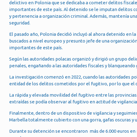
delictivo en Polonia que se dedicaba a cometer delitos fiscal
importantes de este país. Al detenido se le imputan delitos co
y pertenencia a organización criminal. Además, mantenía un
seguridad.
El pasado año, Polonia decidió incluyó al ahora detenido en la 
buscados a nivel europeo y presunto jefe de una organizació
importantes de este país.
Según las autoridades polacas organizó y dirigió un grupo del
penales, engañando a las autoridades fiscales y blanqueando
La investigación comenzó en 2022, cuando las autoridades pol
entidad de los delitos cometidos por el fugitivo, por lo que e
La rápida y elevada movilidad del fugitivo entre las provinci
extraídas se podía observar al fugitivo en actitud de vigila
Finalmente, dentro de un dispositivo de vigilancia y seguimie
Marbella totalmente cubierto con una gorra, gafas oscuras y u
Durante su detención se encontraron más de 6.000 euros en m