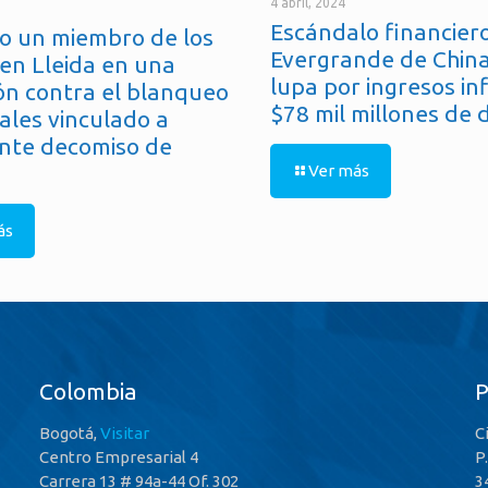
4 abril, 2024
Escándalo financiero
o un miembro de los
Evergrande de China
en Lleida en una
lupa por ingresos in
ón contra el blanqueo
$78 mil millones de 
ales vinculado a
nte decomiso de
Ver más
ás
Colombia
Bogotá,
Visitar
C
Centro Empresarial 4
P
Carrera 13 # 94a-44 Of. 302
3