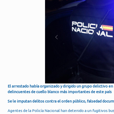
El arrestado había organizado y dirigido un grupo delictivo en
delincuentes de cuello blanco más importantes de este país
Se le imputan delitos contra el orden público, falsedad docume
Agentes de la Policía Nacional han detenido a un fugitivos bu