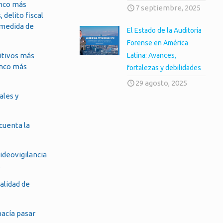
anco más
7 septiembre, 2025
delito fiscal
 medida de
El Estado de la Auditoría
Forense en América
gitivos más
Latina: Avances,
anco más
fortalezas y debilidades
29 agosto, 2025
ales y
cuenta la
ideovigilancia
.
alidad de
hacía pasar