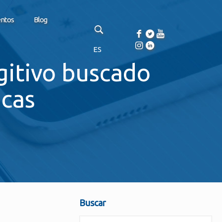
entos
Blog
ES
ugitivo buscado
acas
Buscar