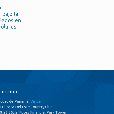
:
 bajo la
flados en
dólares
Panamá
iudad de Panamá,
Visitar
.H. Costa Del Este Country Club,
4th & 35th ,Floors Financial Park Tower