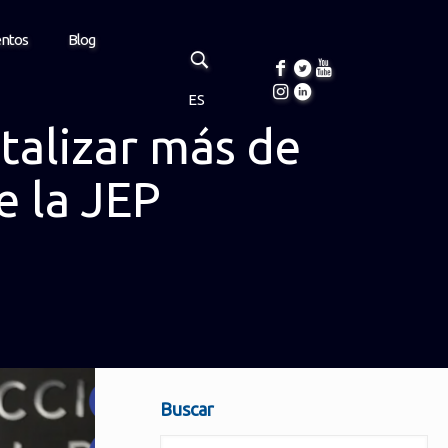
entos
Blog
ES
italizar más de
e la JEP
Buscar