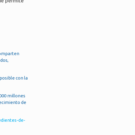
que permite
 comparten
dos,
posible con la
.000 millones
recimiento de
edientes-de-