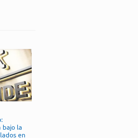
:
 bajo la
flados en