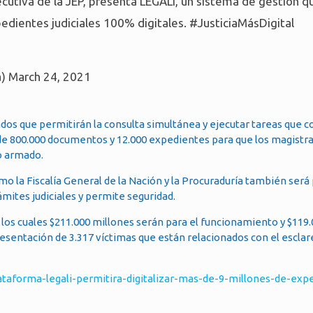
jecutiva de la JEP, presenta LEGALI, un sistema de gestión 
edientes judiciales 100% digitales.
#JusticiaMásDigital
a)
March 24, 2021
zados que permitirán la consulta simultánea y ejecutar tareas que
de 800.000 documentos y 12.000 expedientes para que los magistra
o armado.
 la Fiscalía General de la Nación y la Procuraduría también será 
ámites judiciales y permite seguridad.
 los cuales $211.000 millones serán para el funcionamiento y $119
resentación de 3.317 víctimas que están relacionados con el escla
ataforma-legali-permitira-digitalizar-mas-de-9-millones-de-exp