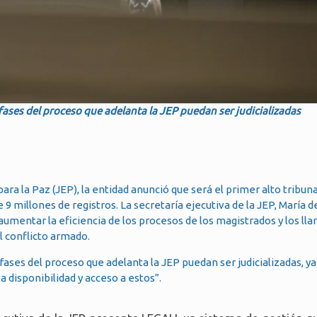
 fases del proceso que adelanta la JEP puedan ser judicializadas
ara la Paz (JEP), la entidad anunció que será el primer alto tribun
millones de registros. La secretaría ejecutiva de la JEP, María de
mentar la eficiencia de los procesos de los magistrados y los ll
l conflicto armado.
 fases del proceso que adelanta la JEP puedan ser judicializadas, y
a disponibilidad y acceso a estos”.