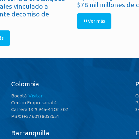
$78 mil millones de 
ales vinculado a
nte decomiso de
Ver más
ás
Colombia
Bogotá,
Visitar
C
Centro Empresarial 4
P
Carrera 13 # 94a-44 Of. 302
3
PBX: (+57 601) 8052651
Barranquilla
E