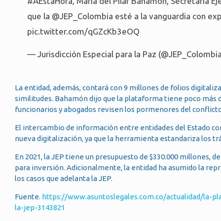
#AEstaHora
, María del Pilar Bahamón, Secretaria E
que la
@JEP_Colombia
esté a la vanguardia con exp
pic.twitter.com/qGZcKb3eOQ
— Jurisdicción Especial para la Paz (@JEP_Colombi
La entidad, además, contará con 9 millones de folios digitali
similitudes. Bahamón dijo que la plataforma tiene poco más 
funcionarios y abogados revisen los pormenores del conflict
El intercambio de información entre entidades del Estado como
nueva digitalización, ya que la herramienta estandariza los tr
En 2021, la JEP tiene un presupuesto de $330.000 millones, de
para inversión. Adicionalmente, la entidad ha asumido la rep
los casos que adelanta la JEP.
Fuente.
https://www.asuntoslegales.com.co/actualidad/la-pl
la-jep-3143821