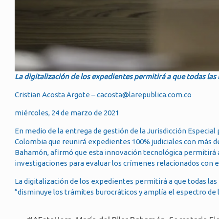
La digitalización de los expedientes permitirá a que todas las
Cristian Acosta Argote – cacosta@larepublica.com.co
miércoles, 24 de marzo de 2021
En medio de la entrega de gestión de la Jurisdicción Especial p
Colombia que reunirá expedientes 100% judiciales con más de 9 
Bahamón, afirmó que esta innovación tecnológica permitirá au
investigaciones para evaluar los crímenes relacionados con e
La digitalización de los expedientes permitirá a que todas las
“disminuye los trámites burocráticos y amplía el espectro de l