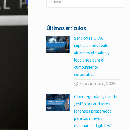
Últimos artículos
Sanciones OFAC:
implicaciones reales,
alcances globales y
lecciones para el
cumplimiento
corporativo
7 noviembre, 2025
Ciberseguridad y fraude:
¿están los auditores
forenses preparados
para los nuevos
escenarios digitales?