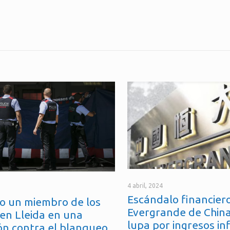
4 abril, 2024
Escándalo financiero
o un miembro de los
Evergrande de China
en Lleida en una
lupa por ingresos in
ón contra el blanqueo