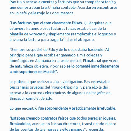
Pav tuvo acceso a cuentas y facturas que su compañera tenía y
que demostraban la artimaña contable. Acordaron encontrarse
en un café y ella trajo los documentos.
“Las facturas que vi eran claramente falsas.
Quienquiera que
estuviera haciendo esas facturas falsas estaba usando la
plantilla de Wirecard y simplemente reemplazaba el logotipo y
enviaba la factura para pagarla”, dice el abogado.
“Siempre sospeché de Edo y de lo que estaba haciendo. Al
principio pensé que estaba engañando a mis colegas y
homólogos en Alemania en la sede central. El material que vi era
de naturaleza objetiva. Y por eso
se lo comenté inmediatamente
a mis superiores en Munich”.
Le pidieron que realizara una investigación. Pav necesitaba
buscar más pruebas del “round-tripping” y para ello le dio
acceso a los correos electrónicos de algunos de los jefes en
Singapur como el de Edo.
Lo que encontró
fue sorprendente y prácticamente irrefutable.
“Estaban creando contratos falsos que todos parecían iguales,
firmándolos,
aunque no fueran directores, transfiriendo dinero
de las cuentas de la empresa a ellos mismos”, recuerda.