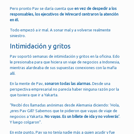
Pero pronto Pav se daría cuenta que
en vez de despedir a los
responsables, los ejecutivos de Wirecard centraron la atención
en él.
Todo empezó a ir mal. A sonar mal y a volverse realmente
siniestro.
Intimidación y gritos
Pav soportó semanas de intimidación y gritos en la oficina. Edo
le presionaba para que hiciera un viaje de negocios a Indonesia,
mientras alardeaba de sus supuestas conexiones con la mafia
allí.
En la mente de Pav,
sonaron todas las alarmas.
Desde una
perspectiva empresarial no parecía haber ninguna razón por la
que tuviera que ir a Yakarta.
“Recibí dos llamadas anónimas desde Alemania diciendo: ‘Hola,
¿eres Pav Gill? Sabemos que te pidieron que vayas de viaje de
negocios a Yakarta.
No vayas. Es un billete de ida y no volverás’
.
Y luego colgaron”.
En este punto, Pav ya no tenía nadie más a quien acudir y fue