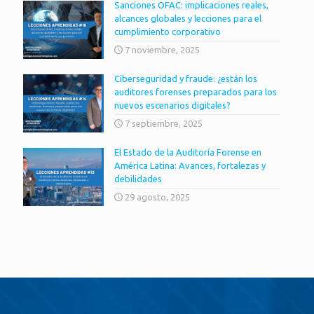
Sanciones OFAC: implicaciones reales,
alcances globales y lecciones para el
cumplimiento corporativo
7 noviembre, 2025
Ciberseguridad y fraude: ¿están los
auditores forenses preparados para los
nuevos escenarios digitales?
7 septiembre, 2025
El Estado de la Auditoría Forense en
América Latina: Avances, fortalezas y
debilidades
29 agosto, 2025