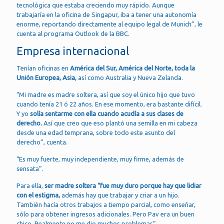
tecnológica que estaba creciendo muy rápido. Aunque
trabajaría en la oficina de Singapur, iba a tener una autonomía
enorme, reportando directamente al equipo legal de Munich”, le
cuenta al programa Outlook de la BBC.
Empresa internacional
Tenían oficinas en
América del Sur, América del Norte, toda la
Unión Europea, Asia,
así como Australia y Nueva Zelanda.
“Mi madre es madre soltera, así que soy el único hijo que tuvo
cuando tenía 21 ó 22 años. En ese momento, era bastante difícil.
Y yo
solía sentarme con ella cuando acudía a sus clases de
derecho.
Así que creo que eso plantó una semilla en mi cabeza
desde una edad temprana, sobre todo este asunto del
derecho”, cuenta.
“Es muy fuerte, muy independiente, muy firme, además de
sensata”.
Para ella,
ser madre soltera “fue muy duro porque hay que lidiar
con el estigma,
además hay que trabajar y criar a un hijo.
También hacía otros trabajos a tiempo parcial, como enseñar,
sólo para obtener ingresos adicionales. Pero Pav era un buen
chico. Realmente no me dio muchos problemas”.