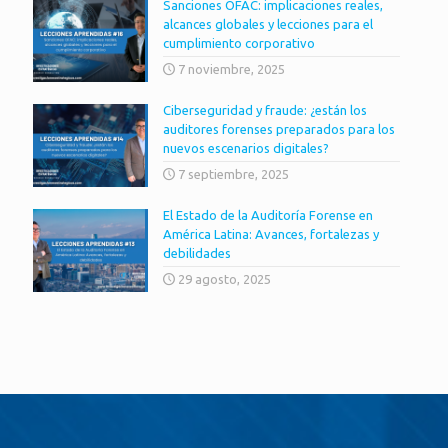
Sanciones OFAC: implicaciones reales,
alcances globales y lecciones para el
cumplimiento corporativo
7 noviembre, 2025
Ciberseguridad y fraude: ¿están los
auditores forenses preparados para los
nuevos escenarios digitales?
7 septiembre, 2025
El Estado de la Auditoría Forense en
América Latina: Avances, fortalezas y
debilidades
29 agosto, 2025