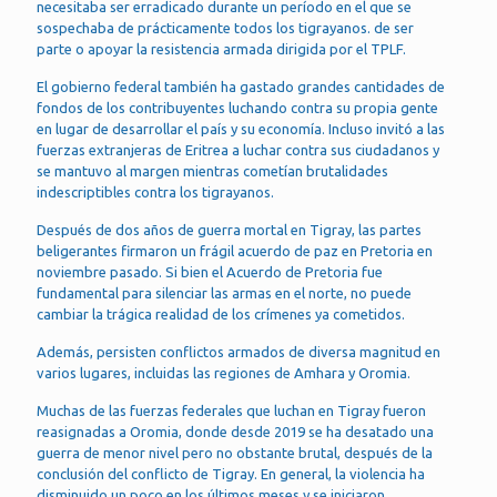
necesitaba ser erradicado durante un período en el que se
sospechaba de prácticamente todos los tigrayanos. de ser
parte o apoyar la resistencia armada dirigida por el TPLF.
El gobierno federal también ha gastado grandes cantidades de
fondos de los contribuyentes luchando contra su propia gente
en lugar de desarrollar el país y su economía. Incluso invitó a las
fuerzas extranjeras de Eritrea a luchar contra sus ciudadanos y
se mantuvo al margen mientras cometían brutalidades
indescriptibles contra los tigrayanos.
Después de dos años de guerra mortal en Tigray, las partes
beligerantes firmaron un frágil acuerdo de paz en Pretoria en
noviembre pasado. Si bien el Acuerdo de Pretoria fue
fundamental para silenciar las armas en el norte, no puede
cambiar la trágica realidad de los crímenes ya cometidos.
Además, persisten conflictos armados de diversa magnitud en
varios lugares, incluidas las regiones de Amhara y Oromia.
Muchas de las fuerzas federales que luchan en Tigray fueron
reasignadas a Oromia, donde desde 2019 se ha desatado una
guerra de menor nivel pero no obstante brutal, después de la
conclusión del conflicto de Tigray. En general, la violencia ha
disminuido un poco en los últimos meses y se iniciaron