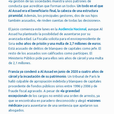
«la gestión de las sociedades muestra unos patrones de
conducta que acreditan que forman un todo».
Un todo en el que
Al Assad era el beneficiario final, la cabeza de una estructura
piramidal
. Además, los principales gestores, dos de sus hijos
también acusados, «le rinden cuentas de todas las decisiones».
El juicio comienza este lunes en la
Audiencia Nacional
, aunque Al
Assad ha planteado la posibilidad de ausentarse por su
avanzada edad. La Fiscalía solicita para el exvicepresidente de
Siria
ocho años de prisión y una multa de 2,7 millones de euros
.
Está acusado de delitos de blanqueo de capitales como jefe. El
resto de los acusados son calificados como partícipes. El
Ministerio Público pide para ellos seis años de cárcel y una multa
de 2,1 millones.
Francia ya condenó a Al Assad en junio de 2020 a cuatro años de
cárcel y la incautación de su patrimonio
. Un tribunal de París le
halló culpable de apropiación indebida y blanqueo de capitales
procedente de fondos públicos sirios entre 1996 y 2006 y de
fraude fiscal agravado. A pesar de
«la gravedad
excepcional»
de los cargos no emitió una orden de arresto, ya
que se encontraba en paradero desconocido y alegó
«razones
médicas»
para ausentarse de una sentencia que apelaron sus
abogados.