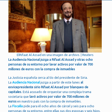
ElRifaat Al Assad en una imagen de archivo. | Reuters
La Audiencia Nacional juzga a Rifaat Al Assad y otras ocho
personas de su entorno por lavar activos por valor de 700
millones de euros con la compra de inmuebles
La Justicia española cerca al tío del presidente de Siria.
La
Audiencia Nacional
juzga a partir de este lunes
al
exvicepresidente sirio Rifaat Al Assad por blanqueo de
capitales
. Está acusado de orquestar una compleja trama
societaria que
lavó activos por valor de 700 millones de
euros
en nuestro país con la compra de inmuebles.
La
Fiscalía
pide para él ocho años de cárcel y seis para ocho
personas de su entorno, entre ellas sus dos esposas y seis hijos.