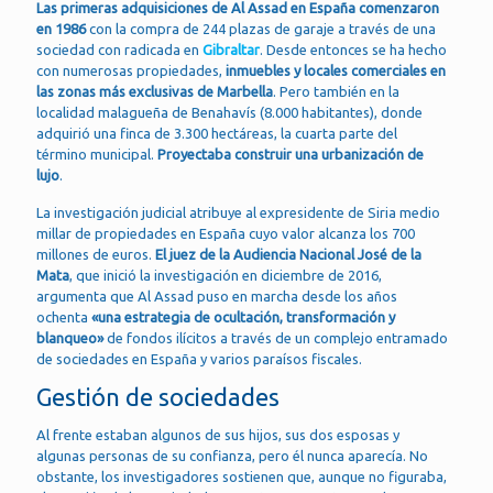
Las primeras adquisiciones de Al Assad en España comenzaron
en 1986
con la compra de 244 plazas de garaje a través de una
sociedad con radicada en
Gibraltar
. Desde entonces se ha hecho
con numerosas propiedades,
inmuebles y locales comerciales en
las zonas más exclusivas de Marbella
. Pero también en la
localidad malagueña de Benahavís (8.000 habitantes), donde
adquirió una finca de 3.300 hectáreas, la cuarta parte del
término municipal.
Proyectaba construir una urbanización de
lujo
.
La investigación judicial atribuye al expresidente de Siria medio
millar de propiedades en España cuyo valor alcanza los 700
millones de euros.
El juez de la Audiencia Nacional José de la
Mata
, que inició la investigación en diciembre de 2016,
argumenta que Al Assad puso en marcha desde los años
ochenta
«una estrategia de ocultación, transformación y
blanqueo»
de fondos ilícitos a través de un complejo entramado
de sociedades en España y varios paraísos fiscales.
Gestión de sociedades
Al frente estaban algunos de sus hijos, sus dos esposas y
algunas personas de su confianza, pero él nunca aparecía. No
obstante, los investigadores sostienen que, aunque no figuraba,