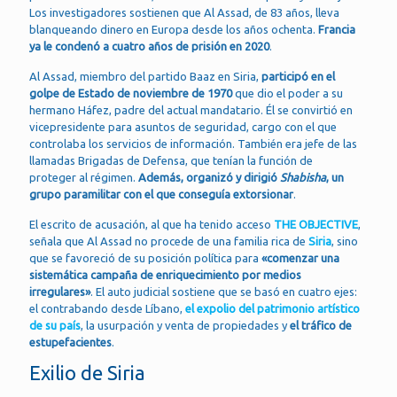
Los investigadores sostienen que Al Assad, de 83 años, lleva
blanqueando dinero en Europa desde los años ochenta.
Francia
ya le condenó a cuatro años de prisión en 2020
.
Al Assad, miembro del partido Baaz en Siria,
participó en el
golpe de Estado de noviembre de 1970
que dio el poder a su
hermano Háfez, padre del actual mandatario. Él se convirtió en
vicepresidente para asuntos de seguridad, cargo con el que
controlaba los servicios de información. También era jefe de las
llamadas Brigadas de Defensa, que tenían la función de
proteger al régimen.
Además, organizó y dirigió
Shabisha
, un
grupo paramilitar con el que conseguía extorsionar
.
El escrito de acusación, al que ha tenido acceso
THE OBJECTIVE
,
señala que Al Assad no procede de una familia rica de
Siria
, sino
que se favoreció de su posición política para
«comenzar una
sistemática campaña de enriquecimiento por medios
irregulares»
. El auto judicial sostiene que se basó en cuatro ejes:
el contrabando desde Líbano,
el expolio del patrimonio artístico
de su país
, la usurpación y venta de propiedades y
el tráfico de
estupefacientes
.
Exilio de Siria