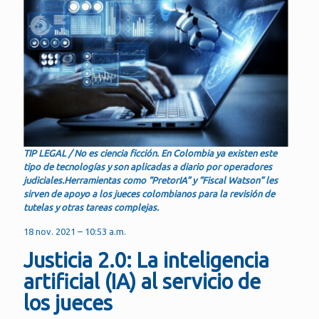
TIP LEGAL / No es ciencia ficción. En Colombia ya existen este
tipo de tecnologías y son aplicadas a diario por operadores
judiciales.Herramientas como “PretorIA” y “Fiscal Watson” les
sirven de apoyo a los jueces colombianos para la revisión de
tutelas y otras tareas complejas.
18 nov. 2021 – 10:53 a.m.
Justicia 2.0: La inteligencia
artificial (IA) al servicio de
los jueces