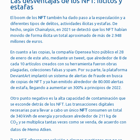
Las desventajas de los NFT: Ilícitos y
estafas
El boom de los
NFT
también ha dado paso a la especulación y a
diferentes tipos de delitos, actividades ilícitas y estafas. De
hecho, según Chainalysis, en 2021 se detectó que los NFT habían
movido de forma ilícita un total aproximado de más de 2.948
millones de euros.
En cuanto a las copias, la compañía Opensea hizo público el 28
de enero de este año, mediante un tweet, que alrededor de 8 de
cada 10 artículos creados con su herramienta fueron obras
plagiadas, colecciones falsas y spam. Por su parte, la plataforma
DeviantArt implantó un sistema de alertas de fraude en busca
de copias de NFT y ya han emitido alrededor de 80.000 alertas
de estafa, llegando a aumentar un 300% a principios de 2022.
Otro punto negativo es la alta capacidad de contaminación que
se esconde detrás de los NFT. Las transacciones digitales
necesarias para llevar a cabo un único
NFT
consumen un total
de 340 kWh de energía y producen alrededor de 211 kg de
CO
y se multiplica tantas veces como se venda, de acuerdo con
2
datos de Memo Atken.
“Los NFT ofrecen una solución a algunas cuestiones que no se