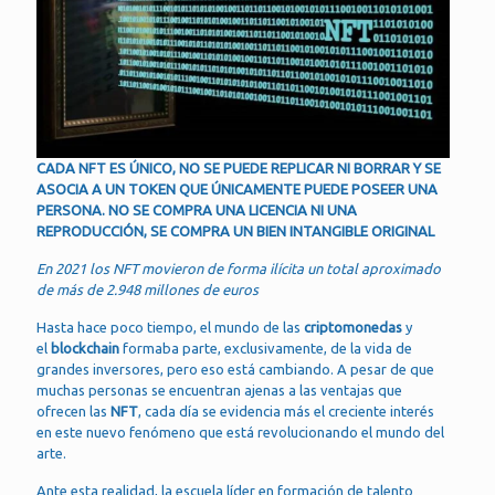
CADA NFT ES ÚNICO, NO SE PUEDE REPLICAR NI BORRAR Y SE
ASOCIA A UN TOKEN QUE ÚNICAMENTE PUEDE POSEER UNA
PERSONA. NO SE COMPRA UNA LICENCIA NI UNA
REPRODUCCIÓN, SE COMPRA UN BIEN INTANGIBLE ORIGINAL
En 2021 los NFT movieron de forma ilícita un total aproximado
de más de 2.948 millones de euros
Hasta hace poco tiempo, el mundo de las
criptomonedas
y
el
blockchain
formaba parte, exclusivamente, de la vida de
grandes inversores, pero eso está cambiando. A pesar de que
muchas personas se encuentran ajenas a las ventajas que
ofrecen las
NFT
, cada día se evidencia más el creciente interés
en este nuevo fenómeno que está revolucionando el mundo del
arte.
Ante esta realidad, la escuela líder en formación de talento