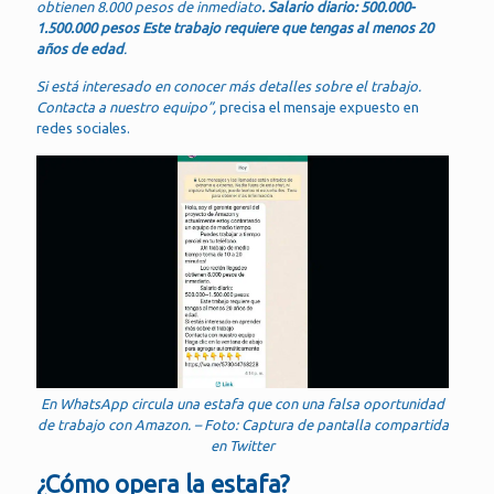
obtienen 8.000 pesos de inmediato
. Salario diario: 500.000-
1.500.000 pesos Este trabajo requiere que tengas al menos 20
años de edad
.
Si está interesado en conocer más detalles sobre el trabajo.
Contacta a nuestro equipo”,
precisa el mensaje expuesto en
redes sociales.
En WhatsApp circula una estafa que con una falsa oportunidad
de trabajo con Amazon. – Foto: Captura de pantalla compartida
en Twitter
¿Cómo opera la estafa?