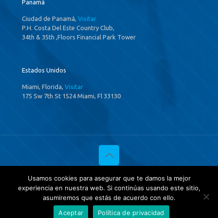
Panamá
Ciudad de Panamá,
Visitar
P.H. Costa Del Este Country Club,
34th & 35th ,Floors Financial Park Tower
Estados Unidos
Miami, Florida,
Visitar
175 Sw 7th St 1524 Miami, Fl 33130
© 2020 Investigaciones Estratégicas & Asociados. All Rights
Usamos cookies para asegurar que te damos la mejor
Reserved
experiencia en nuestra web. Si continúas usando este sitio,
Política de privacidad
y
Tratamientos de datos.
asumiremos que estás de acuerdo con ello.
Aceptar
Política de privacidad