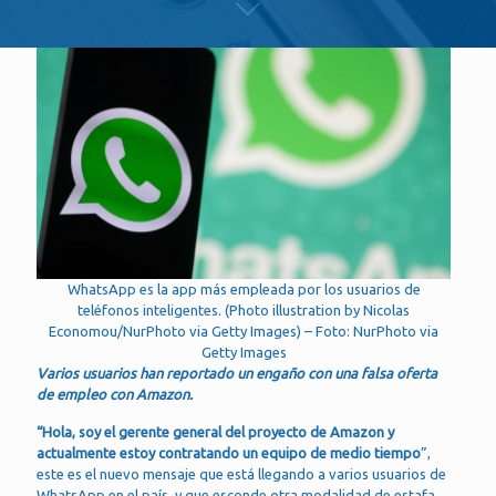
WhatsApp es la app más empleada por los usuarios de
teléfonos inteligentes. (Photo illustration by Nicolas
Economou/NurPhoto via Getty Images) – Foto: NurPhoto via
Getty Images
Varios usuarios han reportado un engaño con una falsa oferta
de empleo con Amazon.
“Hola, soy el gerente general del proyecto de Amazon y
actualmente estoy contratando un equipo de medio tiempo
”,
este es el nuevo mensaje que está llegando a varios usuarios de
WhatsApp en el país, y que esconde otra modalidad de estafa