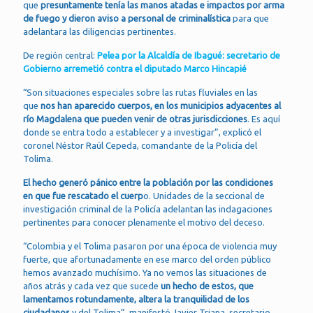
que
presuntamente tenía las manos atadas e impactos por arma
de fuego y dieron aviso a personal de criminalística
para que
adelantara las diligencias pertinentes.
De región central:
Pelea por la Alcaldía de Ibagué: secretario de
Gobierno arremetió contra el diputado Marco Hincapié
“Son situaciones especiales sobre las rutas fluviales en las
que
nos han aparecido cuerpos, en los municipios adyacentes al
río Magdalena que pueden venir de otras jurisdicciones
. Es aquí
donde se entra todo a establecer y a investigar”, explicó el
coronel Néstor Raúl Cepeda, comandante de la Policía del
Tolima.
El hecho generó pánico entre la población por las condiciones
en que fue rescatado el cuerp
o. Unidades de la seccional de
investigación criminal de la Policía adelantan las indagaciones
pertinentes para conocer plenamente el motivo del deceso.
“Colombia y el Tolima pasaron por una época de violencia muy
fuerte, que afortunadamente en ese marco del orden público
hemos avanzado muchísimo. Ya no vemos las situaciones de
años atrás y cada vez que sucede
un hecho de estos, que
lamentamos rotundamente, altera la tranquilidad de los
ciudadanos
y del Tolima”, manifestó Javier Triana, secretario