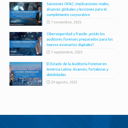
Sanciones OFAC: implicaciones reales,
alcances globales y lecciones para el
cumplimiento corporativo
7 noviembre, 2025
Ciberseguridad y fraude: ¿están los
auditores forenses preparados para los
nuevos escenarios digitales?
7 septiembre, 2025
El Estado de la Auditoría Forense en
América Latina: Avances, fortalezas y
debilidades
29 agosto, 2025