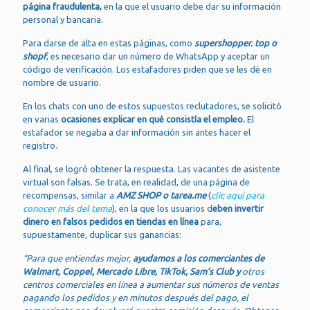
página fraudulenta,
en la que el usuario debe dar su información
personal y bancaria.
Para darse de alta en estas páginas, como
supershopper. top o
shopf
, es necesario dar un número de WhatsApp y aceptar un
código de verificación. Los estafadores piden que se les dé en
nombre de usuario.
En los chats con uno de estos supuestos reclutadores, se solicitó
en varias
ocasiones explicar en qué consistía el empleo.
El
estafador se negaba a dar información sin antes hacer el
registro.
Al final, se logró obtener la respuesta. Las vacantes de asistente
virtual son falsas. Se trata, en realidad, de una página de
recompensas, similar a
AMZ SHOP o tarea.me
(
clic aquí para
conocer más del tema
), en la que los usuarios d
eben invertir
dinero en falsos pedidos en tiendas en línea
para,
supuestamente, duplicar sus ganancias:
“Para que entiendas mejor,
ayudamos a los comerciantes de
Walmart, Coppel, Mercado Libre, TikTok, Sam’s Club y
otros
centros comerciales en línea a aumentar sus números de ventas
pagando los pedidos y en minutos después del pago, el